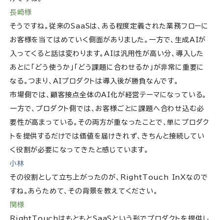
長崎様
そうですね。従来のSaaSは、ある程度定義された業務フローに
お客様を当てはめていく側面がありました。一方で、生成AIが
入ってくると話は変わります。AIは汎用性が高い分、導入した
あとに「どう使うか」「どう課題に合わせるか」が非常に重要に
なる。つまり、AIプロダクトは導入後が勝負なんです。
市場側では、顧客接点全体のAI化が経営テーマになっている。
一方で、プロダクト側では、お客様ごとに課題へ合わせ込む必
要性が高まっている。その両方が重なったことで、単にプロダク
トを提供するだけでは価値を届けきれず、きちんと接続してい
く役割が必要になってきたと感じています。
小林
その役割として立ち上がったのが、RightTouch InXなので
すね。あらためて、その背景を教えてください。
関様
RightTouchはもともとSaaSという形でプロダクトを提供し