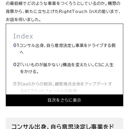
の最前線でどのような事業をつくろうとしているのか。構想の
背景から、新たに立ち上げたRightTouch InXの狙いまで、
お話を伺いました。
Index
コンサル出身、自ら意思決定し事業をドライブする側
へ
「いいものが届かない」構造を変えたい。CSに人生
をかける。
SaaSからの脱却。顧客接点全体をアップデートす
るAIプラットフォームへの転換
目次をさらに表示
「3秒で解決する世界」の先に、企業と生活者のコ
ミュニケーションを
変化の最前線、組織も価値もつくっていく面白さ
コンサル出身、自ら意思決定し事業をド