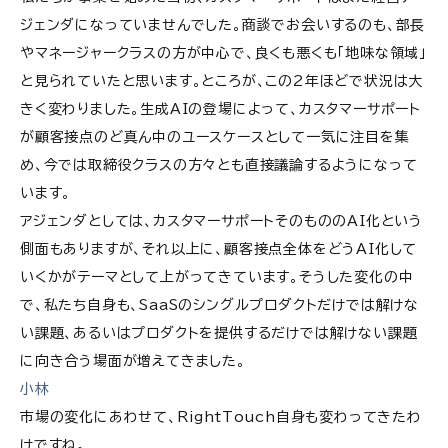
ジェンダになっていませんでした。商談でお会いするのも、部長
やマネージャークラスの方が中心で、良くも悪くも「地味な領域」
と見られていたと思います。ところが、この2年ほどで状況は大
きく変わりました。生成AIの登場によって、カスタマーサポート
が顧客接点のど真ん中のユースケースとして一気に注目を集
め、今では取締役クラスの方々とも直接議論するようになって
います。
アジェンダとしては、カスタマーサポートそのもののAI化という
側面もありますが、それ以上に、顧客接点全体をどうAI化して
いくかがテーマとして上がってきています。そうした変化の中
で、私たち自身も、SaaSのシングルプロダクトだけでは解けな
い課題、あるいはプロダクトを提供するだけでは解けない課題
に向き合う場面が増えてきました。
小林
市場の変化にあわせて、RightTouch自身も変わってきたわ
けですね。