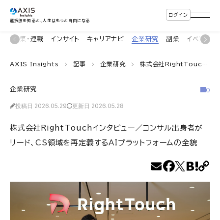
ログイン
選択肢を知ると、人生はもっと自由になる
ン
特集・連載
インサイト
キャリアナビ
企業研究
副業
イベント
AXIS Insights
記事
企業研究
株式会社RightTouchインタビュー／コンサル出身者がリード、CS領域を再定義するAIプラットフォームの全貌
企業研究
0
投稿日 2026.05.29
更新日 2026.05.28
株式会社RightTouchインタビュー／コンサル出身者が
リード、CS領域を再定義するAIプラットフォームの全貌