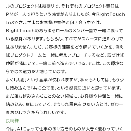
ルのプロジェクトは縦割りで、それぞれのプロジェクト責任は
PMが一人で担うという感覚がありましたが、今RightTouch
InXでさまざまなお客様や案件と向き合う中では、
RightTouchのあらゆるロールのメンバー皆で一緒に戦って
いる感覚があります。もちろん、すべてがスムーズに進むわけで
はありません。ただ、お客様の課題をどう解いていくかを、例え
ばプロダクトチームと一緒に考えアプローチするなど、気づけば
仲間が隣にいて、一緒に前へ進んでいける。そこは、この環境な
らではの魅力だと感じています。
よく「共創」という言葉が使われますが、私たちとしては、もう少
し踏み込んで「共に企てる」という感覚に近いと思っています。
まだ誰も踏み込んだことのない領域に、お客様や仲間と一緒に
踏み込み、形にしていく。そうした景色を見たい方とは、ぜひ一
度お話しできたらうれしいです。
長崎様
今は、AIによって仕事のあり方そのものが大きく変わっていく