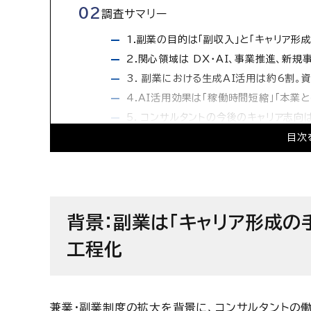
調査サマリー
1.副業の目的は「副収入」と「キャリア形
2.関心領域は DX・AI、事業推進、新
3. 副業における生成AI活用は約6割。
4.AI活用効果は「稼働時間短縮」「本業
5. コンサルタントの今後のキャリア志向
調査概要
目次
背景：副業は「キャリア形成の手
工程化
兼業・副業制度の拡大を背景に、コンサルタントの