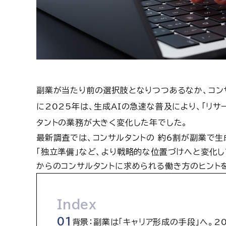
副業が当たり前の選択肢となりつつあるなか、コン
に
2025
年は、生成
AI
の急速な普及により、「リサ
タントの業務が大きく変化した年でした。
最新調査では、コンサルタントの 約
6
割が副業で生
「独立準備」など、より戦略的な位置づけへと変化し
からのコンサルタントに求められる働き方のヒント
Index
背景：副業は「キャリア形成の手段」へ。2