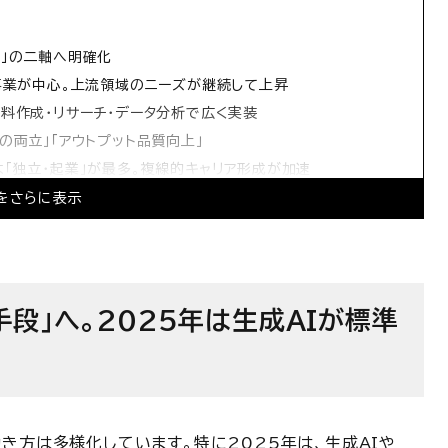
成」の二軸へ明確化
規事業が中心。上流領域のニーズが継続して上昇
資料作成・リサーチ・データ分析で広く実装
との両立」「アウトプット品質向上」
は「独立・起業」が最多。複線的キャリア形成が加速
をさらに表示
段」へ。2025年は生成AIが標準
働き方は多様化しています。特に
2025
年は、生成
AI
や