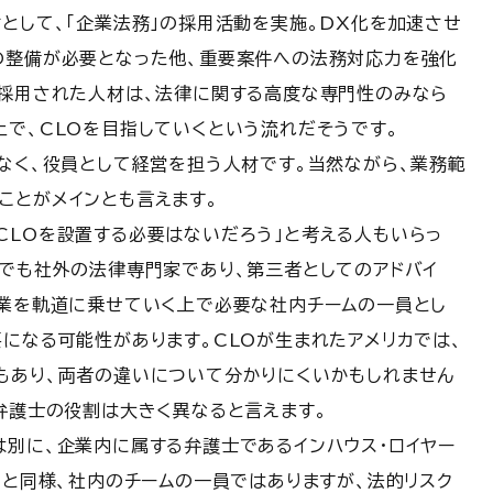
として、「企業法務」の採用活動を実施。DX化を加速させ
の整備が必要となった他、重要案件への法務対応力を強化
。採用された人材は、法律に関する高度な専門性のみなら
上で、CLOを目指していくという流れだそうです。
はなく、役員として経営を担う人材です。当然ながら、業務範
ことがメインとも言えます。
CLOを設置する必要はないだろう」と考える人もいらっ
までも社外の法律専門家であり、第三者としてのアドバイ
事業を軌道に乗せていく上で必要な社内チームの一員とし
になる可能性があります。CLOが生まれたアメリカでは、
もあり、両者の違いについて分かりにくいかもしれません
弁護士の役割は大きく異なると言えます。
は別に、企業内に属する弁護士であるインハウス・ロイヤー
Oと同様、社内のチームの一員ではありますが、法的リスク