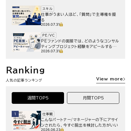
スキル
仕事がうまい人ほど、「質問」で主導権を握
る
2026.07.31
PE/VC
PEファンドの面接では、どのようなコンサル
ティングプロジェクト経験をアピールするべ
2026.07.31
きか
Ranking
View more
人気の記事ランキング
週間TOP5
月間TOP5
1
仕事観
こんなパートナー/マネージャーの下にアサイ
ンされたら、今すぐ脱出を検討した方がいい
2026.06.23