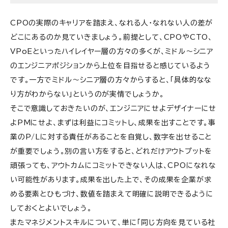
CPOの実際のキャリアを踏まえ、なれる人・なれない人の差が
どこにあるのか見ていきましょう。前提として、CPOやCTO、
VPoEといったハイレイヤー層の方々の多くが、ミドル～シニア
のエンジニアポジションから上位を目指せると感じているよう
です。一方でミドル～シニア層の方々からすると、「具体的なな
り方がわからない」というのが実情でしょうか。
そこで意識しておきたいのが、エンジニアにせよデザイナーにせ
よPMにせよ、まずは利益にコミットし、成果を出すことです。事
業のP/Lに対する責任があることを自覚し、数字を出せること
が重要でしょう。別の言い方をすると、どれだけアウトプットを
頑張っても、アウトカムにコミットできない人は、CPOになれな
い可能性があります。成果を出した上で、その成果を企業が求
める要素とひもづけ、数値を踏まえて明確に説明できるように
しておくとよいでしょう。
またマネジメントスキルについて、単に「同じ方向を見ている社