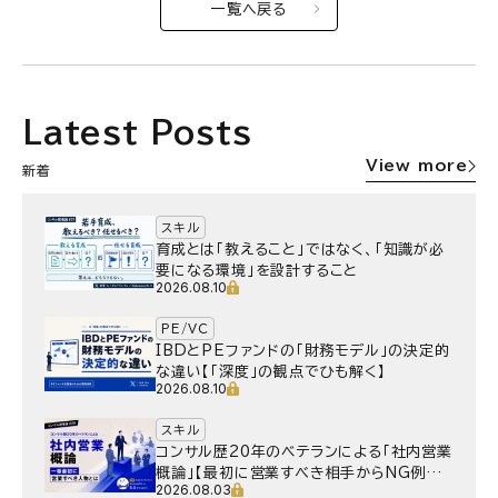
一覧へ戻る
Latest Posts
View more
新着
スキル
育成とは「教えること」ではなく、「知識が必
要になる環境」を設計すること
2026.08.10
PE/VC
IBDとPEファンドの「財務モデル」の決定的
な違い【「深度」の観点でひも解く】
2026.08.10
スキル
コンサル歴20年のベテランによる「社内営業
概論」【最初に営業すべき相手からNG例ま
2026.08.03
で】