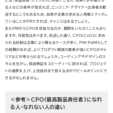
には、英語話者・ミッションに共感できる人・泥臭く手を動かせ
る人などの条件が見合えば、エンジニア・デザイナー出身者を歓
迎するところもあるため、自身が企業の求める人物像とマッチし
ていることがPRできれば、チャンスはあるでしょう。
またPMからCPOを目指せるのか、質問をいただくこともあり
ますが、可能性はあります。先述した通り、CPO(CxO)に求め
られる役割は企業により異なるケースが多く、PM/PdMとして
の経験があれば、よりプロダクト開発の要素が強いCPOのキャ
リアなどが考えられるでしょうか。コーディングやデザインのス
キルを生かし、仮説検証をスピーディーに回せれば、プロジェク
トの速度を上げ、上流設計まで担える点がアピールポイントにで
きるかもしれません。
＜参考＞CPO(最高製品責任者)になれ
る人・なれない人の違い