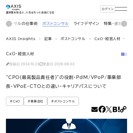
ログイン
選択肢を知ると、人生はもっと自由になる
着
コンサルの仕事術
ポストコンサル
ライフデザイン
特集・連載
イ
AXIS Insights
記事
ポストコンサル
CxO・経営人材
“
CxO・経営人材
0
投稿日 2024.10.23
更新日 2026.08.03
“CPO(最高製品責任者)”の役割・PdM/VPoP/事業部
長・VPoE・CTOとの違い・キャリアパスについて
#CxO
#事業会社
#ポストコンサル