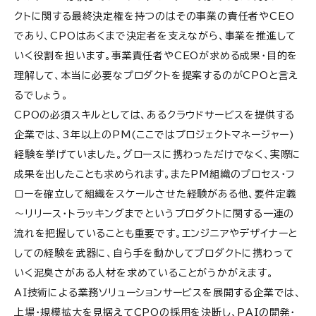
クトに関する最終決定権を持つのはその事業の責任者やCEO
であり、CPOはあくまで決定者を支えながら、事業を推進して
いく役割を担います。事業責任者やCEOが求める成果・目的を
理解して、本当に必要なプロダクトを提案するのがCPOと言え
るでしょう。
CPOの必須スキルとしては、あるクラウドサービスを提供する
企業では、3年以上のPM(ここではプロジェクトマネージャー)
経験を挙げていました。グロースに携わっただけでなく、実際に
成果を出したことも求められます。またPM組織のプロセス・フ
ローを確立して組織をスケールさせた経験がある他、要件定義
～リリース・トラッキングまでというプロダクトに関する一連の
流れを把握していることも重要です。エンジニアやデザイナーと
しての経験を武器に、自ら手を動かしてプロダクトに携わって
いく泥臭さがある人材を求めていることがうかがえます。
AI技術による業務ソリューションサービスを展開する企業では、
上場・規模拡大を見据えてCPOの採用を決断し、PAIの開発・