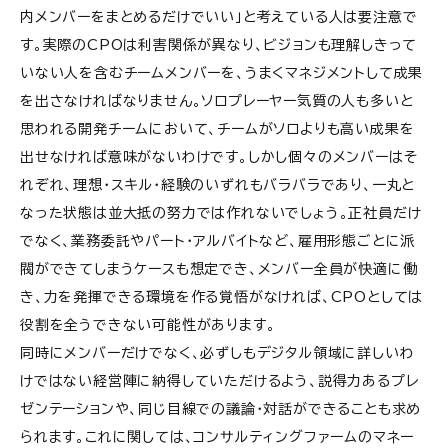
内メンバーをまとめるだけでいい」と考えている人は要注意で
す。実際のCPOは利害関係が異なり、ビジョンも理解しきって
いない人を含むチームメンバーを、うまくマネジメントして成果
を出さなければなりません。ソロプレーヤー気質の人も多いと
思われる開発チームにおいて、チームがソロよりも高い成果を
出せなければ意味がないわけです。しかし個々のメンバーはそ
れぞれ、理想・スキル・経験のいずれもバラバラであり、一丸と
なった状態は並大抵の努力では作れないでしょう。正社員だけ
でなく、業務委託やパート・アルバイトなど、雇用形態ごとに派
閥ができてしまうケースも想定でき、メンバー全員が快適に働
き、力を発揮できる環境を作る覚悟がなければ、CPOとしては
役割を全うできない可能性があります。
同時にメンバーだけでなく、必ずしもデジタル領域に詳しいわ
けではない経営陣に納得していただけるよう、説得力あるプレ
ゼンテーションや、同じ目線での議論・対話ができることも求め
られます。これに関しては、コンサルティングファームのマネー