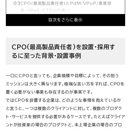
CPO(最高製品責任者)とPdM/VPoP/事業部
長・VPoE・CTOとの違い
目次をさらに表示
CPO(最高製品責任者)になるまで、なってからの
キャリアパス
＜参考＞CPO(最高製品責任者)になれる人・なれ
CPO(最高製品責任者)を設置・採用す
ない人の違い
るに至った背景・設置事例
一口にCPOと言っても、企業規模や目標によって、その担う
ミッションは大きく異なります。極端な言い方をすれば、CPOを
置く必要がない事業も存在するのが事実です。
ではCPOを設置する企業は、どのような事情を抱えているか
と言うと、一つは複数のクライアントに対して、複数のプロダク
ト・サービスを提供する必要があるケースです。たとえばクライア
ントが投資家の場合のプロダクトと、未上場企業の場合のプロ