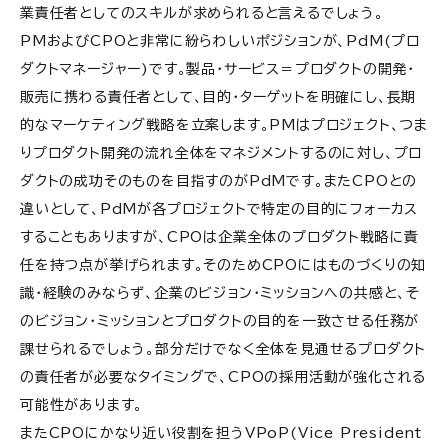
業責任者としてのスキルが求められると言えるでしょう。
PMおよびCPOと非常に紛らわしいポジションが、PdM(プロ
ダクトマネージャー)です。製品・サービス＝プロダクトの開発・
販売に携わる責任者として、目的・ターゲットを明確にし、長期
的なマーケティング戦略を立案します。PMはプロジェクト、つま
りプロダクト開発の流れ全体をマネジメントするのに対し、プロ
ダクトの成功そのものを目指すのがPdMです。またCPOとの
違いとして、PdMが各プロジェクトで特定の目的にフォーカス
することもありますが、CPOは企業全体のプロダクト戦略に責
任を持つ点が挙げられます。そのためCPOにはものづくりの知
識・経験のみならず、企業のビジョン・ミッションへの共感と、そ
のビジョン・ミッションとプロダクトの目的を一致させる任務が
課せられるでしょう。部分だけでなく全体を見通せるプロダクト
の責任者が必要なタイミングで、CPOの採用活動が強化される
可能性があります。
またCPOにかなり近い役割を担うVPoP(Vice President