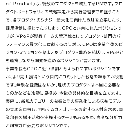
of Product)は、複数のプロダクトを統括するPMです。プロ
ダクトポートフォリオの戦略策定から実行管理までを担うこと
で、各プロダクトのシナジー最大化に向けた戦略を立案したり、
採用活動に携わったりします。CPOと非常に似たポジションで
すが、VPoPが製品チームの管理職としてプロダクト部門のパ
フォーマンス最大化に貢献するのに対し、CPOは企業全体のビ
ジョン・ミッションを踏まえたプロダクト戦略を統括し、VPoPと
も連携しながら開発を進めるポジションと言えます。
事業部長もCPOに近い役割と考えられやすいポジションです
が、より売上獲得という目的にコミットした戦略を練るのが役割
です。無駄な経費はないか、現状のプロダクトは本当に必要な
ものかなどを冷静に見極め、今後の具体的な目標を立てます。
実際に、新規カテゴリーの発掘とその事業化による収益モデル
の実現を目指し、開拓するカテゴリーを選定する人材を求め、事
業部長の採用活動を実施するケースもあるため、高度な分析力
と洞察力が必要なポジションです。