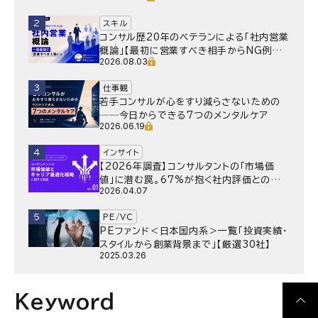
2
スキル
コンサル歴20年のベテランによる「社内営業
概論」【最初に営業すべき相手からNG例ま
2026.08.03
で】
3
仕事観
若手コンサルが心をすり減らさないための
──今日からできる7つのメンタルケア
2026.06.19
4
インサイト
【2026年調査】コンサルタントの「市場価
値」に潜む罠。67%が抱く社内評価との乖
2026.04.07
離と、採用側が抱く“本音”の懸念とは
5
PE/VC
PEファンド＜日本国内系＞一覧「投資実績・
スタイルから創業背景まで」【厳選30社】
2025.03.26
Keyword