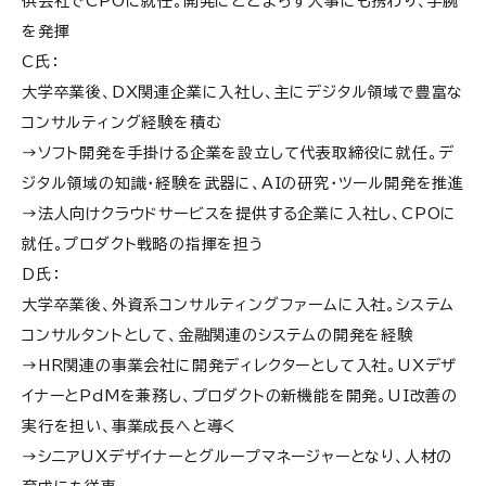
供会社でCPOに就任。開発にとどまらず人事にも携わり、手腕
を発揮
C氏：
大学卒業後、DX関連企業に入社し、主にデジタル領域で豊富な
コンサルティング経験を積む
→ソフト開発を手掛ける企業を設立して代表取締役に就任。デ
ジタル領域の知識・経験を武器に、AIの研究・ツール開発を推進
→法人向けクラウドサービスを提供する企業に入社し、CPOに
就任。プロダクト戦略の指揮を担う
D氏：
大学卒業後、外資系コンサルティングファームに入社。システム
コンサルタントとして、金融関連のシステムの開発を経験
→HR関連の事業会社に開発ディレクターとして入社。UXデザ
イナーとPdMを兼務し、プロダクトの新機能を開発。UI改善の
実行を担い、事業成長へと導く
→シニアUXデザイナーとグループマネージャーとなり、人材の