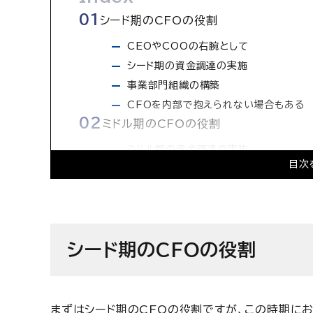
シード期のCFOの役割
CEOやCOOの右腕として
シード期の資金調達の実施
事業部門組織の構築
CFOを内部で抱えられない場合もある
ミドル期のCFOの役割
ミドル期の資金調達の実施
目次
監査法人の選定
主幹事証券の選定
管理部門組織の構築
レイター期のCFOの役割
シード期のCFOの役割
上場準備も佳境へ
上場前の資金調達の実施
M&Aという選択肢の検討
まずはシード期のCFOの役割ですが、この時期に