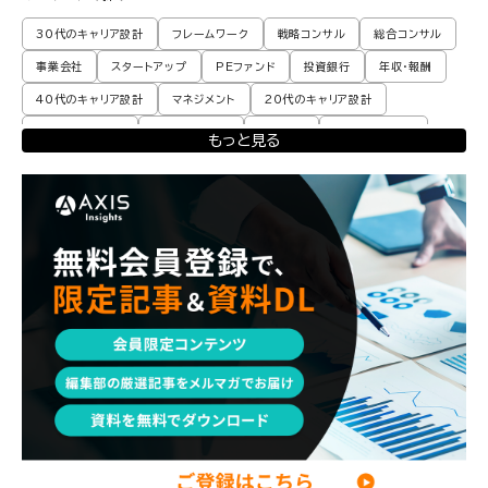
30代のキャリア設計
フレームワーク
戦略コンサル
総合コンサル
事業会社
スタートアップ
PEファンド
投資銀行
年収・報酬
40代のキャリア設計
マネジメント
20代のキャリア設計
転職体験談・実例
プロモーション
業界動向
コンサル現場論
もっと見る
育児
M&A・ファイナンス
ポストコンサル
経営企画・事業企画
エンジニア
調査レポート
ポストコンサル
独立・フリーランス
副業
起業
CxO
若手コンサル
Mup
パートナー
コンサル現場論
経営企画・事業企画
メンタルケア
パラレルキャリア
ワークライフバランス
移住・二拠点生活
AI活用
DX・テクノロジー
リスキリング・資格
M&A・ファイナンス