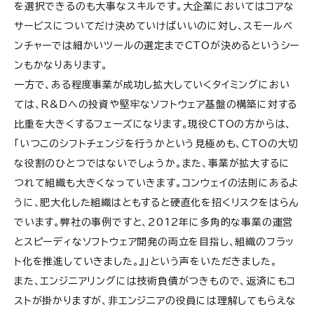
を選択できるのも大事なスキルです。大企業においてはコアな
サービスについてだけ決めていけばいいのに対し、スモールベ
ンチャーでは細かいツールの選定までCTOが決めるというシー
ンもかなりあります。
一方で、ある程度事業が成功し拡大していくタイミングにおい
ては、R&Dへの投資や堅牢なソフトウェア基盤の構築に対する
比重を大きくするフェーズになります。現役CTOの方からは、
「
いつこのシフトチェンジを行うかという見極めも、CTOの大切
な役割のひとつではないでしょうか。
また、事業が拡大するに
つれて組織も大きくなっていきます。コンウェイの法則にあるよ
うに、肥大化した組織はともすると硬直化を招くリスクをはらん
でいます。
弊社の事例ですと、2012年に多角的な事業の運営
とスピーディなソフトウェア開発の両立を目指し、組織のフラッ
ト化を推進していきました。』」
という声をいただきました。
また、エンジニアリングには技術負債がつきもので、返済にもコ
ストが掛かりますが、非エンジニアの役員には理解してもらえな