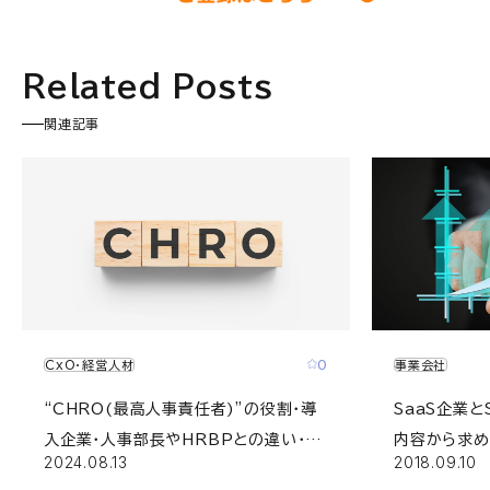
Related Posts
関連記事
0
CxO・経営人材
事業会社
“CHRO(最高人事責任者)”の役割・導
SaaS企業と
入企業・人事部長やHRBPとの違い・実
内容から求め
2024.08.13
2018.09.10
際のキャリアパスについて