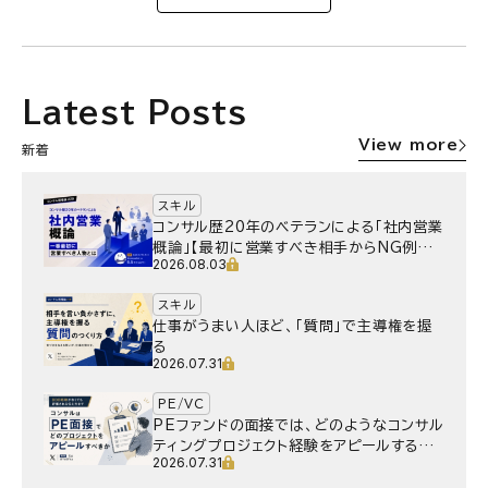
Latest Posts
View more
新着
スキル
コンサル歴20年のベテランによる「社内営業
概論」【最初に営業すべき相手からNG例ま
2026.08.03
で】
スキル
仕事がうまい人ほど、「質問」で主導権を握
る
2026.07.31
PE/VC
PEファンドの面接では、どのようなコンサル
ティングプロジェクト経験をアピールするべ
2026.07.31
きか