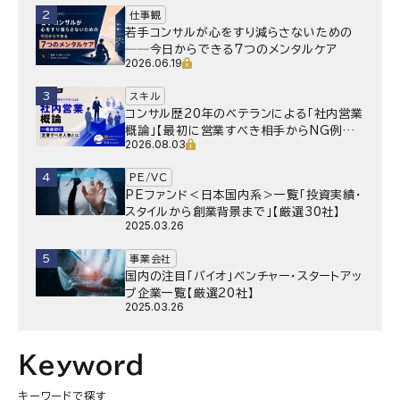
2
仕事観
若手コンサルが心をすり減らさないための
──今日からできる7つのメンタルケア
2026.06.19
3
スキル
コンサル歴20年のベテランによる「社内営業
概論」【最初に営業すべき相手からNG例ま
2026.08.03
で】
4
PE/VC
PEファンド＜日本国内系＞一覧「投資実績・
スタイルから創業背景まで」【厳選30社】
2025.03.26
5
事業会社
国内の注目「バイオ」ベンチャー・スタートアッ
プ企業一覧【厳選20社】
2025.03.26
Keyword
キーワードで探す