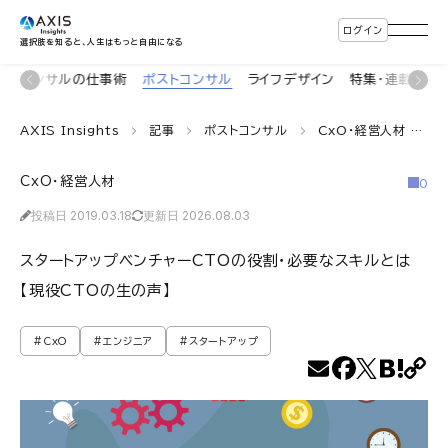
ログイン
選択肢を知ると、人生はもっと自由になる
着
コンサルの仕事術
ポストコンサル
ライフデザイン
特集・連載
イ
AXIS Insights
記事
ポストコンサル
CxO・経営人材
ス
CxO・経営人材
0
投稿日 2019.03.18
更新日 2026.08.03
スタートアップベンチャーCTOの役割・必要なスキルとは
【現役CTOの生の声】
#CxO
#エンジニア
#スタートアップ