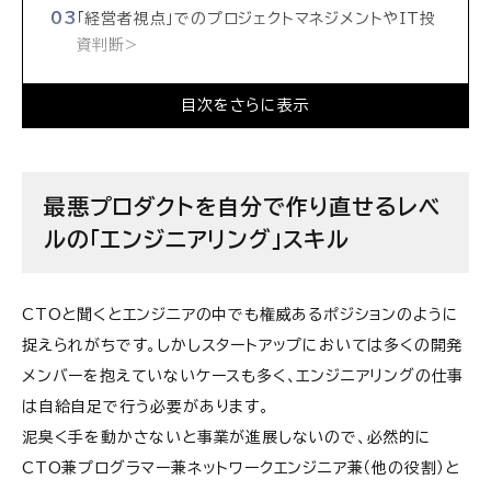
「経営者視点」でのプロジェクトマネジメントやIT投
資判断>
「部門の運営方法」の引き出し、採用力
目次をさらに表示
「情報システム」としての視点
（参考1）自社でできない経験を、「業務委託」にて他
最悪プロダクトを自分で作り直せるレベ
社で補うといった努力をされるCTOも
ルの「エンジニアリング」スキル
（参考2）CTOの業務が多岐に渡るため、
VPoX（VPoT/VPoE/VPoP）を設ける企業も多
CTOと聞くとエンジニアの中でも権威あるポジションのように
い
捉えられがちです。しかしスタートアップにおいては多くの開発
（参考3）Amazon/AWS CTOが語る「CTOの4
メンバーを抱えていないケースも多く、エンジニアリングの仕事
つの仕事」
は自給自足で行う必要があります。
泥臭く手を動かさないと事業が進展しないので、必然的に
CTO兼プログラマー兼ネットワークエンジニア兼（他の役割）と