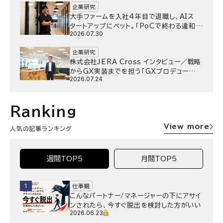
企業研究
大手ファームを入社4年目で退職し、AIス
タートアップにベット。｢PoCで終わる違和
2026.07.30
感｣はどうなったのか／Gen-AX株式会社
野村湧さん インタビュー
企業研究
株式会社JERA Cross インタビュー／戦略
からGX実装までを担う「GXプロデュー
2026.07.24
サー」というキャリア
Ranking
View more
人気の記事ランキング
週間TOP5
月間TOP5
1
仕事観
こんなパートナー/マネージャーの下にアサイ
ンされたら、今すぐ脱出を検討した方がいい
2026.06.23