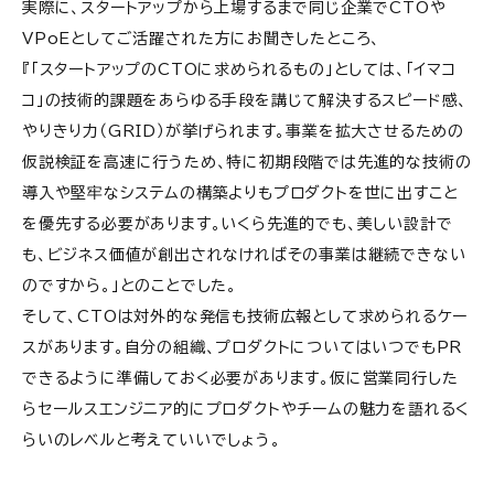
実際に、スタートアップから上場するまで同じ企業でCTOや
VPoEとしてご活躍された方にお聞きしたところ、
『「スタートアップのCTOに求められるもの」としては、「イマコ
コ」の技術的課題をあらゆる手段を講じて解決するスピード感、
やりきり力（GRID）が挙げられます。
事業を拡大させるための
仮説検証を高速に行うため、特に初期段階では先進的な技術の
導入や堅牢なシステムの構築よりもプロダクトを世に出すこと
を優先する必要があります。
いくら先進的でも、美しい設計で
も、ビジネス価値が創出されなければその事業は継続できない
のですから。」とのことでした。
そして、CTOは対外的な発信も技術広報として求められるケー
スがあります。自分の組織、プロダクトについてはいつでもPR
できるように準備しておく必要があります。
仮に営業同行した
らセールスエンジニア的にプロダクトやチームの魅力を語れるく
らいのレベルと考えていいでしょう。