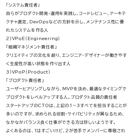
「システム責任者」
自らがプロダクト開発・運用を実践し、コードレビュー、アーキ
テ
クチャ選定、DevOpsなどの方針を示し、メンテナンス性に優
れた
システムを作る人
2）VPoE（Engineering）
「組織マネジメント責任者」
クリエイティブの文化を創り、エンジニア・デザイナーが働きやす
く
生産性が高い状態を作り出す人
3）VPoP（Product）
「プロダクト責任者」
ユーザーヒアリングしながら、MVPを決め、最適なタイミングで
プロダクトをレベルアップする人。プロダクト品質の責任者
スタートアップのCTOは、上記の1〜3すべてを担当することが
多いのですが、求められる役割・ケイパビリティが異なるため、
なかなかバランス良く仕事ができる方は珍しいようです。
よくあるのは、1はすごいけど、2が苦手でメンバーに尊敬され