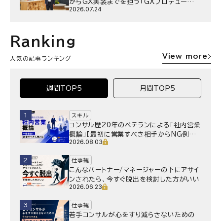
からGX実装までを担う「GXプロデュー
2026.07.24
サー」というキャリア
Ranking
View more
人気の記事ランキング
週間TOP5
月間TOP5
1
スキル
コンサル歴20年のベテランによる「社内営業
概論」【最初に営業すべき相手からNG例ま
2026.08.03
で】
2
仕事観
こんなパートナー/マネージャーの下にアサイ
ンされたら、今すぐ脱出を検討した方がいい
2026.06.23
3
仕事観
若手コンサルが心をすり減らさないための