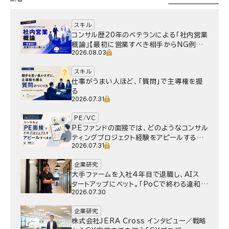
スキル
コンサル歴20年のベテランによる「社内営業
概論」【最初に営業すべき相手からNG例ま
2026.08.03
で】
スキル
仕事がうまい人ほど、「質問」で主導権を握
る
2026.07.31
PE/VC
PEファンドの面接では、どのようなコンサル
ティングプロジェクト経験をアピールするべ
2026.07.31
きか
企業研究
大手ファームを入社4年目で退職し、AIス
タートアップにベット。｢PoCで終わる違和
2026.07.30
感｣はどうなったのか／Gen-AX株式会社
野村湧さん インタビュー
企業研究
株式会社JERA Cross インタビュー／戦略