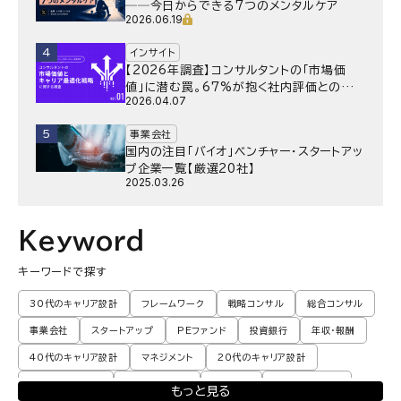
──今日からできる7つのメンタルケア
2026.06.19
4
インサイト
【2026年調査】コンサルタントの「市場価
値」に潜む罠。67%が抱く社内評価との乖
2026.04.07
離と、採用側が抱く“本音”の懸念とは
5
事業会社
国内の注目「バイオ」ベンチャー・スタートアッ
プ企業一覧【厳選20社】
2025.03.26
Keyword
キーワードで探す
30代のキャリア設計
フレームワーク
戦略コンサル
総合コンサル
事業会社
スタートアップ
PEファンド
投資銀行
年収・報酬
40代のキャリア設計
マネジメント
20代のキャリア設計
転職体験談・実例
プロモーション
業界動向
コンサル現場論
もっと見る