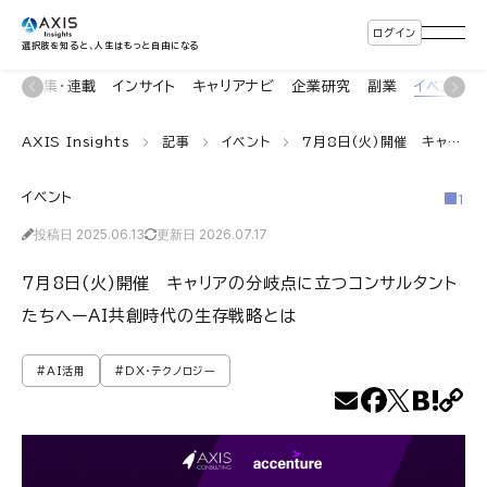
ログイン
選択肢を知ると、人生はもっと自由になる
ン
特集・連載
インサイト
キャリアナビ
企業研究
副業
イベント
AXIS Insights
記事
イベント
7月8日(火)開催 キャリアの分岐点に立つコンサルタントたちへーAI共創時代の生存戦略とは
イベント
1
投稿日 2025.06.13
更新日 2026.07.17
7月8日(火)開催 キャリアの分岐点に立つコンサルタント
たちへーAI共創時代の生存戦略とは
#AI活用
#DX・テクノロジー