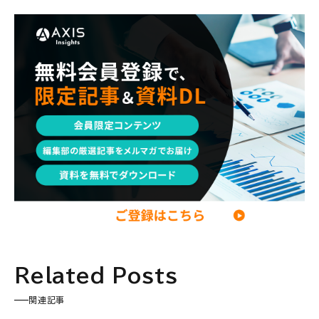
育児
M&A・ファイナンス
ポストコンサル
経営企画・事業企画
エンジニア
調査レポート
ポストコンサル
独立・フリーランス
副業
起業
CxO
若手コンサル
Mup
パートナー
コンサル現場論
経営企画・事業企画
メンタルケア
パラレルキャリア
ワークライフバランス
移住・二拠点生活
AI活用
DX・テクノロジー
リスキリング・資格
M&A・ファイナンス
Related Posts
関連記事