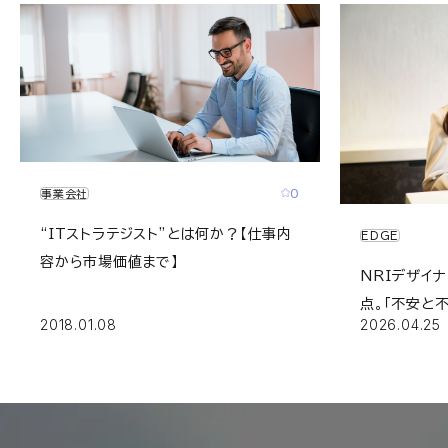
0
事業会社
“ITストラテジスト”とは何か？【仕事内
EDGE
容から市場価値まで】
NRIデザイ
点。｢不安と
2018.01.08
2026.04.25
ける原体験