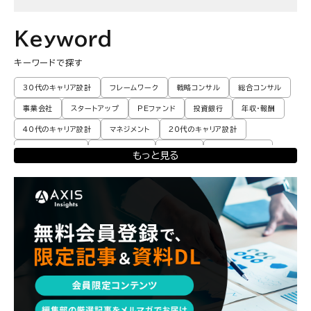
Keyword
キーワードで探す
30代のキャリア設計
フレームワーク
戦略コンサル
総合コンサル
事業会社
スタートアップ
PEファンド
投資銀行
年収・報酬
40代のキャリア設計
マネジメント
20代のキャリア設計
転職体験談・実例
プロモーション
業界動向
コンサル現場論
もっと見る
育児
M&A・ファイナンス
ポストコンサル
経営企画・事業企画
エンジニア
調査レポート
ポストコンサル
独立・フリーランス
副業
起業
CxO
若手コンサル
Mup
パートナー
コンサル現場論
経営企画・事業企画
メンタルケア
パラレルキャリア
ワークライフバランス
移住・二拠点生活
AI活用
DX・テクノロジー
リスキリング・資格
M&A・ファイナンス