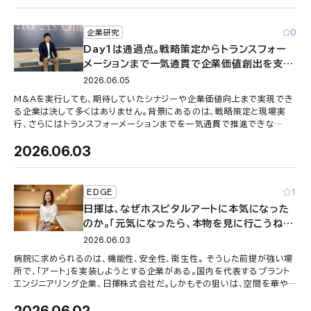
0
企業研究
Day1は通過点。戦略策定からトランスフォー
メーションまで一気通貫で企業価値創出を支援
する、PMI・Carve-out Offeringチームの
2026.06.05
挑戦
M&Aを実行しても、期待していたシナジーや企業価値向上まで実現でき
る企業は決して多くはありません。背景にあるのは、戦略策定と現場実
行、さらにはトランスフォーメーションまでを一気通貫で推進できな
い“分断”の構造です …
2026.06.03
1
EDGE
日揮は、なぜホスピタルアートに本気になった
のか。「元気になったら、本物を見に行こうね」
──“会話が生まれる場”を設計するということ
2026.06.03
【EDGE】
病院に求められるのは、機能性、安全性、衛生性。 そうした前提が強い場
所で、「アート」を実装しようとする企業がある。国内を代表するプラント
エンジニアリング企業、日揮株式会社だ。しかもその狙いは、空間を華や
かに見せることでは …