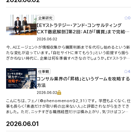
2026.06.02
0
企業研究
【EYストラテジー・アンド・コンサルティング
CXT徹底解剖】第2回：AIが「購買」まで完結す
る時代、企業は何を準備すべきか。CX経営が示
2026.06.02
す答え
今、AIエージェントが情報収集から購買判断までを代行し始めるという新
たな変化が迫っています。「自社サイトに来てもらう」という前提すら揺ら
ぎかねない時代に、企業は何を準備すべきなのでしょうか。EYストラテ
ジー・アンド・コン …
4
仕事観
コンサル業界の「昇格」というゲームを攻略する
方法
2026.06.02
こんにちは、フェノ（@phenomenon92_31）です。 学歴もよくなく、仕
事も長らく「素直だけが取り柄の出来ない人」と評価されながら生きてき
ました。 ただ、ニッチすぎる職務経歴だけは積み上がり、気づけばコンサ
ル業界 …
2026.06.01