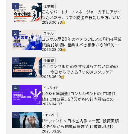
1
仕事観
こんなパートナー/マネージャーの下にアサイ
ンされたら、今すぐ脱出を検討した方がいい
2026.06.23
2
スキル
コンサル歴20年のベテランによる「社内営業
概論」【最初に営業すべき相手からNG例ま
2026.08.03
で】
3
仕事観
若手コンサルが心をすり減らさないための
──今日からできる7つのメンタルケア
2026.06.19
4
インサイト
【2026年調査】コンサルタントの「市場価
値」に潜む罠。67%が抱く社内評価との乖
2026.04.07
離と、採用側が抱く“本音”の懸念とは
5
PE/VC
PEファンド＜日本国内系＞一覧「投資実績・
スタイルから創業背景まで」【厳選30社】
2025.03.26