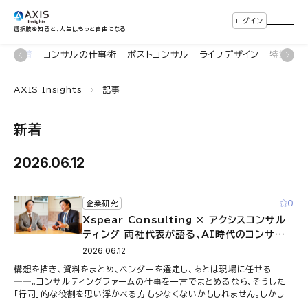
ログイン
選択肢を知ると、人生はもっと自由になる
新着
コンサルの仕事術
ポストコンサル
ライフデザイン
特集・連
AXIS Insights
記事
新着
2026.06.12
0
企業研究
Xspear Consulting × アクシスコンサル
ティング 両社代表が語る、AI時代のコンサル
生存戦略
2026.06.12
構想を描き、資料をまとめ、ベンダーを選定し、あとは現場に任せる
──。コンサルティングファームの仕事を一言でまとめるなら、そうした
「行司」的な役割を思い浮かべる方も少なくないかもしれません。しかし、
生成AIが情報収集や資料 …