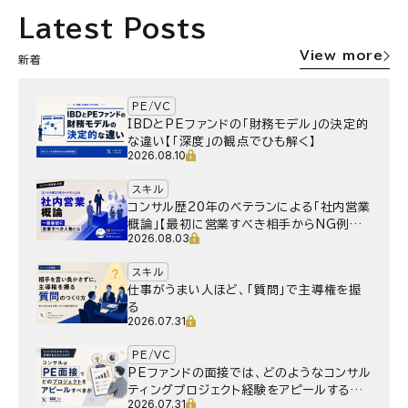
Latest Posts
View more
新着
PE/VC
IBDとPEファンドの「財務モデル」の決定的
な違い【「深度」の観点でひも解く】
2026.08.10
スキル
コンサル歴20年のベテランによる「社内営業
概論」【最初に営業すべき相手からNG例ま
2026.08.03
で】
スキル
仕事がうまい人ほど、「質問」で主導権を握
る
2026.07.31
PE/VC
PEファンドの面接では、どのようなコンサル
ティングプロジェクト経験をアピールするべ
2026.07.31
きか