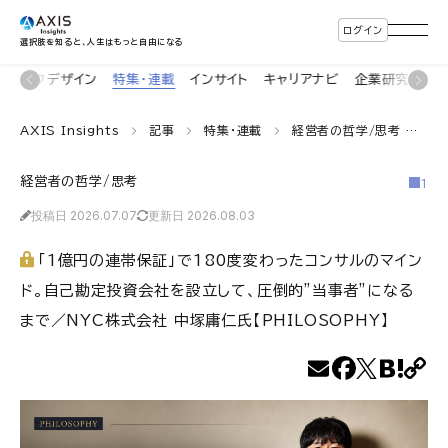
ログイン
選択肢を知ると、人生はもっと自由になる
ライフデザイン
特集・連載
インサイト
キャリアナビ
企業研究
副
AXIS Insights
記事
特集・連載
経営者の哲学/思考
「
経営者の哲学/思考
1
投稿日 2026.07.07
更新日 2026.08.03
「1億円の連帯保証」で180度変わったコンサルのマイン
ド。自己勘定投資会社を設立して、圧倒的”当事者”になる
まで／NYC株式会社 中塚庸仁氏【PHILOSOPHY】