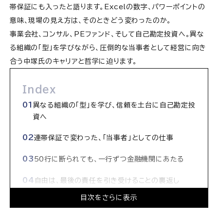
帯保証にも入ったと語ります。Excelの数字、パワーポイントの
意味、現場の見え方は、そのときどう変わったのか。
事業会社、コンサル、PEファンド、そして自己勘定投資へ。異な
る組織の「型」を学びながら、圧倒的な当事者として経営に向き
合う中塚氏のキャリアと哲学に迫ります。
Index
異なる組織の「型」を学び、信頼を土台に自己勘定投
資へ
連帯保証で変わった、「当事者」としての仕事
50行に断られても、一行ずつ金融機関にあたる
自由は、最後の責任を引き受けることの裏返し
目次をさらに表示
論理だけでは現場は動かない。「好かれながら、な
められない」関係をつくる