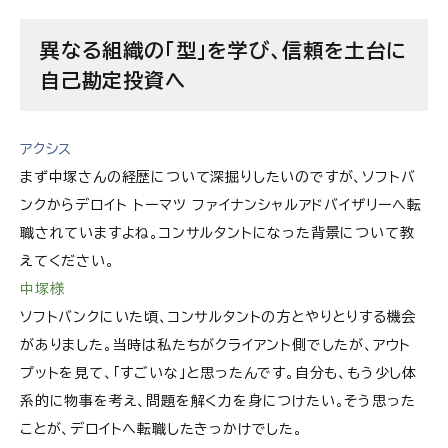
自己勘定投資は「投資をしたい」より、「経営に深く
異なる組織の「型」を学び、信頼を土台に
入りたい」と思えるかが大切
自己勘定投資へ
アクシス
まず中塚さんの経歴について深掘りしたいのですが、ソフトバ
ンクからデロイト トーマツ ファイナンシャルアドバイザリーへ転
職されていますよね。コンサルタントになった背景について教
えてください。
中塚様
ソフトバンクにいた頃、コンサルタントの方とやりとりする機会
がありました。当時は私たちがクライアント側でしたが、アウト
プットを見て、「すごいな」と思ったんです。自分も、もう少し体
系的に物事を考え、問題を解く力を身につけたい。そう思った
ことが、デロイトへ転職したきっかけでした。