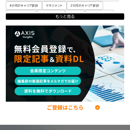
40代のキャリア設計
マネジメント
20代のキャリア設計
転職体験談・実例
プロモーション
業界動向
コンサル現場論
もっと見る
育児
M&A・ファイナンス
ポストコンサル
経営企画・事業企画
エンジニア
調査レポート
ポストコンサル
独立・フリーランス
副業
起業
CxO
若手コンサル
Mup
パートナー
コンサル現場論
経営企画・事業企画
メンタルケア
パラレルキャリア
ワークライフバランス
移住・二拠点生活
AI活用
DX・テクノロジー
リスキリング・資格
M&A・ファイナンス