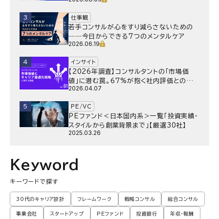
で】
3
仕事観
若手コンサルが心をすり減らさないための
──今日からできる7つのメンタルケア
2026.06.19
4
インサイト
【2026年調査】コンサルタントの「市場価
値」に潜む罠。67%が抱く社内評価との乖
2026.04.07
離と、採用側が抱く“本音”の懸念とは
5
PE/VC
PEファンド＜日本国内系＞一覧「投資実績・
スタイルから創業背景まで」【厳選30社】
2025.03.26
Keyword
キーワードで探す
30代のキャリア設計
フレームワーク
戦略コンサル
総合コンサル
事業会社
スタートアップ
PEファンド
投資銀行
年収・報酬