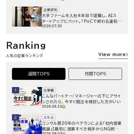
企業研究
大手ファームを入社4年目で退職し、AIス
タートアップにベット。｢PoCで終わる違和
2026.07.30
感｣はどうなったのか／Gen-AX株式会社
野村湧さん インタビュー
Ranking
View more
人気の記事ランキング
週間TOP5
月間TOP5
1
仕事観
こんなパートナー/マネージャーの下にアサイ
ンされたら、今すぐ脱出を検討した方がいい
2026.06.23
2
スキル
コンサル歴20年のベテランによる「社内営業
概論」【最初に営業すべき相手からNG例ま
2026.08.03