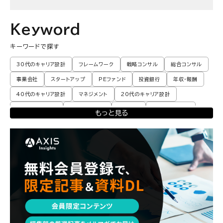
Keyword
キーワードで探す
30代のキャリア設計
フレームワーク
戦略コンサル
総合コンサル
事業会社
スタートアップ
PEファンド
投資銀行
年収・報酬
40代のキャリア設計
マネジメント
20代のキャリア設計
転職体験談・実例
プロモーション
業界動向
コンサル現場論
もっと見る
育児
M&A・ファイナンス
ポストコンサル
経営企画・事業企画
エンジニア
調査レポート
ポストコンサル
独立・フリーランス
副業
起業
CxO
若手コンサル
Mup
パートナー
コンサル現場論
経営企画・事業企画
メンタルケア
パラレルキャリア
ワークライフバランス
移住・二拠点生活
AI活用
DX・テクノロジー
リスキリング・資格
M&A・ファイナンス