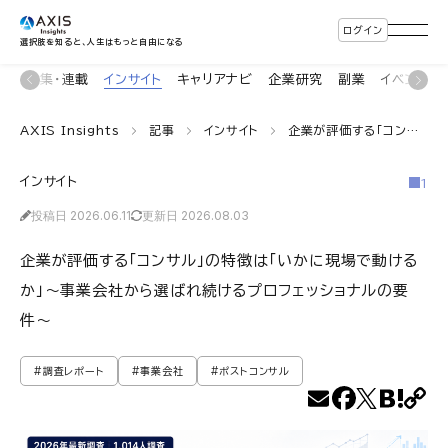
ログイン
選択肢を知ると、人生はもっと自由になる
ン
特集・連載
インサイト
キャリアナビ
企業研究
副業
イベント
AXIS Insights
記事
インサイト
企業が評価する「コンサル」の特徴は「いかに現場で動けるか」〜事業会社から選ばれ続けるプロフェッショナルの要件〜
インサイト
1
投稿日 2026.06.11
更新日 2026.08.03
企業が評価する「コンサル」の特徴は「いかに現場で動ける
か」〜事業会社から選ばれ続けるプロフェッショナルの要
件〜
#調査レポート
#事業会社
#ポストコンサル