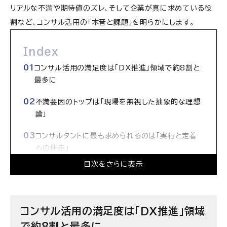
リアルな不満や期待値のズレ、そして企業が真に求めている役
割など、コンサル活用の「本音と課題」を明らかにします。
Index
コンサル活用の満足度は「DX推進」領域で約8割と
最多に
不満要因のトップは「現場を無視した抽象的な理想
論」
コンサルタントに最も求められるのは「実行と定着
への伴走」
目次をさらに表示
まとめ：コンサルタント活用を成果につなげるため
に
【ホワイトペーパーで続きをチェック】
コンサル活用の満足度は「DX推進」領域
で約8割と最多に