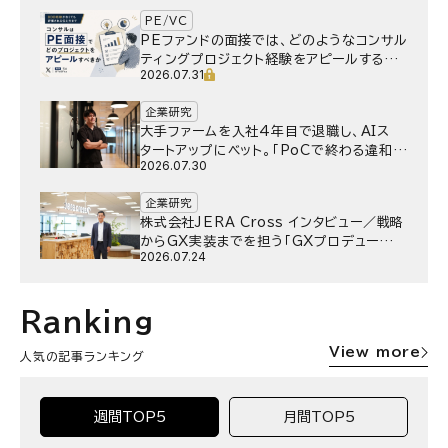
PE/VC
PEファンドの面接では、どのようなコンサル
ティングプロジェクト経験をアピールするべ
2026.07.31
きか
企業研究
大手ファームを入社4年目で退職し、AIス
タートアップにベット。｢PoCで終わる違和
2026.07.30
感｣はどうなったのか／Gen-AX株式会社
野村湧さん インタビュー
企業研究
株式会社JERA Cross インタビュー／戦略
からGX実装までを担う「GXプロデュー
2026.07.24
サー」というキャリア
Ranking
View more
人気の記事ランキング
週間TOP5
月間TOP5