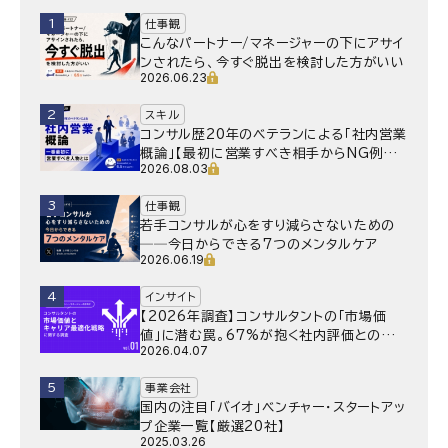
1
仕事観
こんなパートナー/マネージャーの下にアサイ
ンされたら、今すぐ脱出を検討した方がいい
2026.06.23
2
スキル
コンサル歴20年のベテランによる「社内営業
概論」【最初に営業すべき相手からNG例ま
2026.08.03
で】
3
仕事観
若手コンサルが心をすり減らさないための
──今日からできる7つのメンタルケア
2026.06.19
4
インサイト
【2026年調査】コンサルタントの「市場価
値」に潜む罠。67%が抱く社内評価との乖
2026.04.07
離と、採用側が抱く“本音”の懸念とは
5
事業会社
国内の注目「バイオ」ベンチャー・スタートアッ
プ企業一覧【厳選20社】
2025.03.26