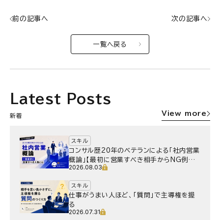
前の記事へ
次の記事へ
一覧へ戻る
Latest Posts
View more
新着
スキル
コンサル歴20年のベテランによる「社内営業
概論」【最初に営業すべき相手からNG例ま
2026.08.03
で】
スキル
仕事がうまい人ほど、「質問」で主導権を握
る
2026.07.31