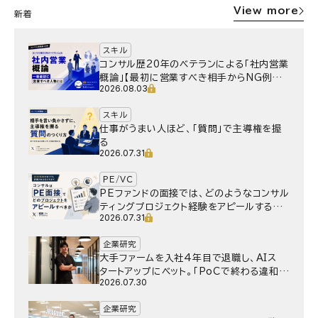
View more
新着
スキル
コンサル歴20年のベテランによる「社内営業
概論」【最初に営業すべき相手からNG例ま
2026.08.03
で】
スキル
仕事がうまい人ほど、「質問」で主導権を握
る
2026.07.31
PE/VC
PEファンドの面接では、どのようなコンサル
ティングプロジェクト経験をアピールするべ
2026.07.31
きか
企業研究
大手ファームを入社4年目で退職し、AIス
タートアップにベット。｢PoCで終わる違和
2026.07.30
感｣はどうなったのか／Gen-AX株式会社
野村湧さん インタビュー
企業研究