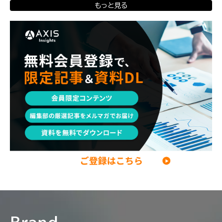
転職体験談・実例
プロモーション
業界動向
コンサル現場論
もっと見る
育児
M&A・ファイナンス
ポストコンサル
経営企画・事業企画
エンジニア
調査レポート
ポストコンサル
独立・フリーランス
副業
起業
CxO
若手コンサル
Mup
パートナー
コンサル現場論
経営企画・事業企画
メンタルケア
パラレルキャリア
ワークライフバランス
移住・二拠点生活
AI活用
DX・テクノロジー
リスキリング・資格
M&A・ファイナンス