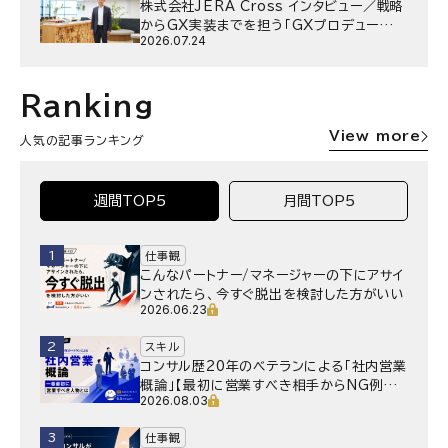
株式会社JERA Cross インタビュー／戦略
からGX実装までを担う「GXプロデュー
2026.07.24
サー」というキャリア
Ranking
View more
人気の記事ランキング
週間TOP5
月間TOP5
1
仕事観
こんなパートナー/マネージャーの下にアサイ
ンされたら、今すぐ脱出を検討した方がいい
2026.06.23
2
スキル
コンサル歴20年のベテランによる「社内営業
概論」【最初に営業すべき相手からNG例ま
2026.08.03
で】
3
仕事観