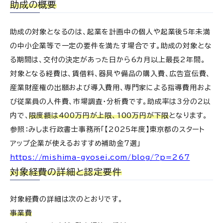
助成の概要
2025年からの主な変更点
助成の対象となるのは、起業を計画中の個人や起業後5年未満
①重複申請要件の緩和
の中小企業等で一定の要件を満たす場合です。助成の対象とな
②助成限度額の大幅増額
る期間は、交付の決定があった日から6カ月以上最長2年間。
③申請方法の電子化
対象となる経費は、賃借料、器具や備品の購入費、広告宣伝費、
④対象経費の明確化
産業財産権の出願および導入費用、専門家による指導費用およ
び従業員の人件費、市場調査・分析費です。助成率は3分の2以
創業助成事業の理解が事業拡大につながる
内で、
限度額は400万円が上限、100万円が下限
となります。
申請・受給時の重要な実務ポイント
参照：みしま行政書士事務所「【2025年度】東京都のスタート
①会計処理・帳簿整理の体制準備
アップ企業が使えるおすすめ補助金7選」
②税務上の取り扱いについて
https://mishima-gyosei.com/blog/?p=267
対象経費の詳細と認定要件
対象経費の詳細は次のとおりです。
事業費