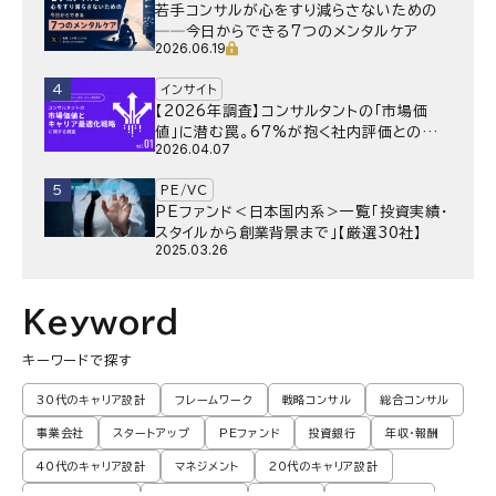
若手コンサルが心をすり減らさないための
──今日からできる7つのメンタルケア
2026.06.19
4
インサイト
【2026年調査】コンサルタントの「市場価
値」に潜む罠。67%が抱く社内評価との乖
2026.04.07
離と、採用側が抱く“本音”の懸念とは
5
PE/VC
PEファンド＜日本国内系＞一覧「投資実績・
スタイルから創業背景まで」【厳選30社】
2025.03.26
Keyword
キーワードで探す
30代のキャリア設計
フレームワーク
戦略コンサル
総合コンサル
事業会社
スタートアップ
PEファンド
投資銀行
年収・報酬
40代のキャリア設計
マネジメント
20代のキャリア設計