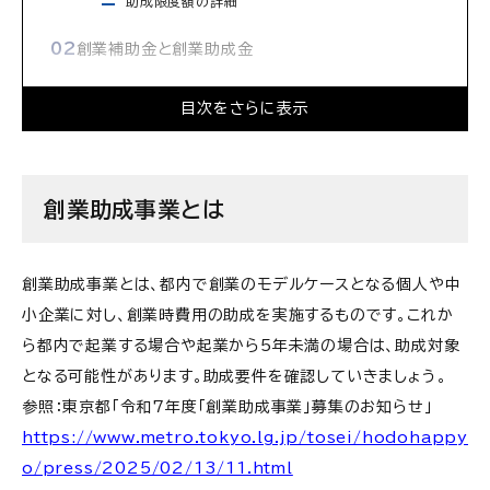
助成限度額の詳細
創業補助金と創業助成金
創業助成事業申請に係る4つの要件
目次をさらに表示
①都内で創業を予定しているまたは創業後5年未
満であること
②指定の創業支援事業を活用していること
創業助成事業とは
③事業者等の要件を満たしていること
④その他の要件を満たしていること
創業助成事業とは、都内で創業のモデルケースとなる個人や中
助成金受給までの流れ
小企業に対し、創業時費用の助成を実施するものです。これか
①申請に必要な要件の確認
ら都内で起業する場合や起業から5年未満の場合は、助成対象
②申請書の作成および申請手続き
となる可能性があります。助成要件を確認していきましょう。
③審査から交付決定までのスケジュール
参照：東京都「令和7年度「創業助成事業」募集のお知らせ」
④事業の実施
https://www.metro.tokyo.lg.jp/tosei/hodohappy
⑤実績報告と助成金の受給
o/press/2025/02/13/11.html
申請書の提出先・問い合わせ先