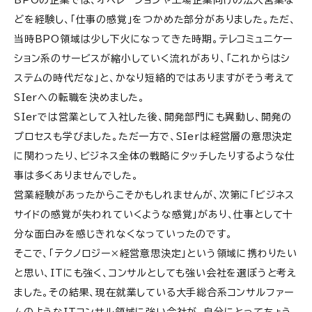
どを経験し、「仕事の感覚」をつかめた部分がありました。ただ、
当時
BPO
領域は少し下火になってきた時期。テレコミュニケー
ション系のサービスが縮小していく流れがあり、「これからはシ
ステムの時代だな」と、かなり短絡的ではありますがそう考えて
SIer
への転職を決めました。
SIerでは営業として入社した後、開発部門にも異動し、開発の
プロセスも学びました。ただ一方で、
SIer
は経営層の意思決定
に関わったり、ビジネス全体の戦略にタッチしたりするような仕
事は多くありませんでした。
営業経験があったからこそかもしれませんが、次第に「ビジネス
サイドの感覚が失われていくような感覚」があり、仕事として十
分な面白みを感じきれなくなっていったのです。
そこで、「テクノロジー
×
経営意思決定」という領域に携わりたい
と思い、
IT
にも強く、コンサルとしても強い会社を選ぼうと考え
ました。その結果、現在就業している大手総合系コンサルファー
ムのような
IT
コンサル領域に強い会社が、自分にとってちょう