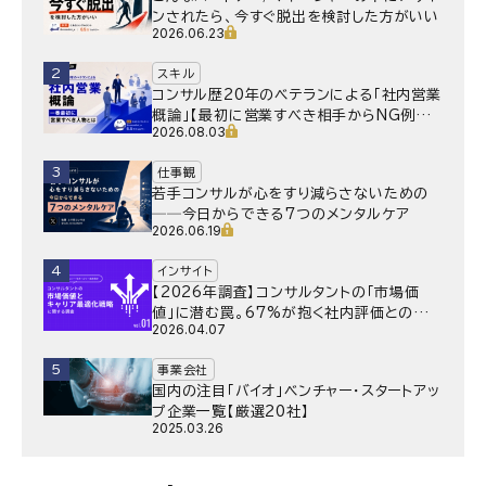
ンされたら、今すぐ脱出を検討した方がいい
2026.06.23
2
スキル
コンサル歴20年のベテランによる「社内営業
概論」【最初に営業すべき相手からNG例ま
2026.08.03
で】
3
仕事観
若手コンサルが心をすり減らさないための
──今日からできる7つのメンタルケア
2026.06.19
4
インサイト
【2026年調査】コンサルタントの「市場価
値」に潜む罠。67%が抱く社内評価との乖
2026.04.07
離と、採用側が抱く“本音”の懸念とは
5
事業会社
国内の注目「バイオ」ベンチャー・スタートアッ
プ企業一覧【厳選20社】
2025.03.26