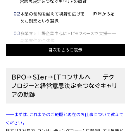
営意思決定をつなぐキャリアの軌跡
本業の制約を越えて視野を広げる──昨年から始
めた副業という選択
多業界×上場企業中心にトピックベースで支援──
副業案件の全体像
目次をさらに表示
本業とのギャップは小さい──IT×DXの知見は
どの企業でも通用する
前線より後方支援へ──副業で確信した「自分はコ
BPO→SIer→ITコンサルへ──テク
ンサル向き」
ノロジーと経営意思決定をつなぐキャリ
副業で得た3つの価値──業界理解・スキル維持・
アの軌跡
人脈と報酬
人材不足の時代に、企業を支え続ける──長期ビ
――まずは、これまでのご経歴と現在のお仕事について教えて
ジョンとしてのキャリア観
ください。
現在は
3
社目で、コンサルティングファームに転職して
4
年ほど