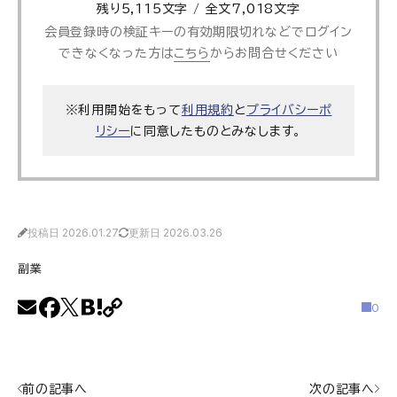
残り5,115文字 / 全文7,018文字
会員登録時の検証キーの有効期限切れなどでログイン
できなくなった方は
こちら
からお問合せください
※利用開始をもって
利用規約
と
プライバシーポ
リシー
に同意したものとみなします。
投稿日 2026.01.27
更新日 2026.03.26
副業
0
前の記事へ
次の記事へ