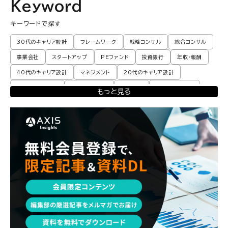
Keyword
キーワードで探す
30代のキャリア設計
フレームワーク
戦略コンサル
総合コンサル
事業会社
スタートアップ
PEファンド
投資銀行
年収・報酬
40代のキャリア設計
マネジメント
20代のキャリア設計
転職体験談・実例
プロモーション
業界動向
コンサル現場論
もっと見る
育児
M&A・ファイナンス
ポストコンサル
経営企画・事業企画
エンジニア
調査レポート
ポストコンサル
独立・フリーランス
副業
起業
CxO
若手コンサル
Mup
パートナー
コンサル現場論
経営企画・事業企画
メンタルケア
パラレルキャリア
ワークライフバランス
移住・二拠点生活
AI活用
DX・テクノロジー
リスキリング・資格
M&A・ファイナンス