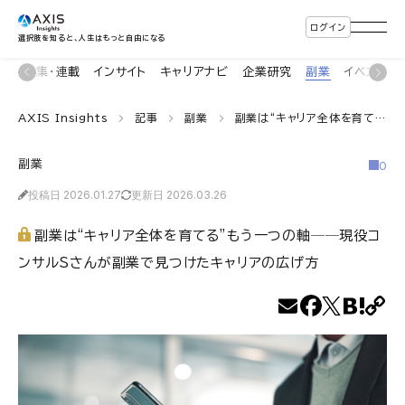
ログイン
選択肢を知ると、人生はもっと自由になる
ン
特集・連載
インサイト
キャリアナビ
企業研究
副業
イベント
AXIS Insights
記事
副業
副業は“キャリア全体を育てる”もう一つの軸──現役コンサルSさんが副業で見つけたキャリアの広げ方
副業
0
投稿日 2026.01.27
更新日 2026.03.26
副業は“キャリア全体を育てる”もう一つの軸──現役コ
ンサルSさんが副業で見つけたキャリアの広げ方