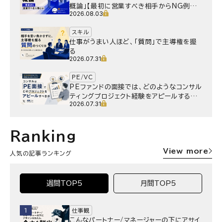
概論」【最初に営業すべき相手からNG例ま
2026.08.03
で】
スキル
仕事がうまい人ほど、「質問」で主導権を握
る
2026.07.31
PE/VC
PEファンドの面接では、どのようなコンサル
ティングプロジェクト経験をアピールするべ
2026.07.31
きか
Ranking
View more
人気の記事ランキング
週間TOP5
月間TOP5
1
仕事観
こんなパートナー/マネージャーの下にアサイ