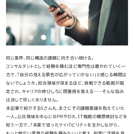
同じ業界、同じ構造の課題に向き合い続ける。
コンサルタントとして経験を積むほど専門性は磨かれていく一
方で、「自分の見える景色が広がっていかない」と感じる瞬間は
ないでしょうか。担当領域が深まるほど、挑戦できる範囲が限
定され、キャリアの伸びしろに閉塞感を覚える──そんな悩み
は決して珍しくありません。
本記事で紹介する
S
さんも、まさにその課題意識を抱えていた
一人。公共領域を中心に
BPR
や
DX
、
IT
戦略の構想検討などを
担う一方で、「本業で培ったケイパビリティを生かしながら、
もっと幅広い業界で経験を積みたい」と考え、副業に活路を見