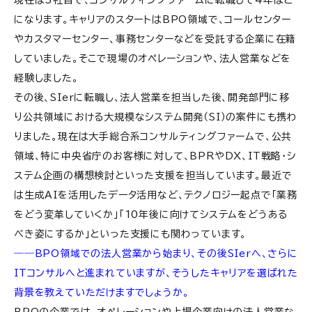
本業と副業を循環させる──知見を磨き続けるた
めの補完関係
になります。キャリアのスタートは
BPO
領域で、コールセンター
やカスタマーセンター、事務センターなどを受託する企業に在籍
副業は“別角度からキャリアを照らす学習回路”にな
していました。そこで現場のオペレーションや、法人営業などを
る
経験しました。
その後、
SIer
に転職し、法人営業を担当した後、開発部門に移
り公共領域における大規模なシステム開発（
SI
）の案件にも携わ
りました。現在は大手総合系コンサルティングファームで、公共
領域、特に中央省庁のお客様に対して、
BPR
や
DX
、
IT
戦略・シ
ステム企画の構想検討といった支援を担当しています。最近で
は生成
AI
を活用したデータ活用など、テクノロジー起点で「業務
をどう変革していくか」「
10
年後に向けてシステムをどうある
べき姿にするか」といった支援にも関わっています。
――BPO領域での法人営業から始まり、その後SIerへ、さらに
ITコンサルへと進まれていますが、そうしたキャリアを選ばれた
背景を教えていただけますでしょうか。
BPOの企業では、オペレーションや上場企業向けの法人営業な