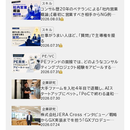
スキル
コンサル歴20年のベテランによる「社内営業
概論」【最初に営業すべき相手からNG例ま
2026.08.03
で】
スキル
仕事がうまい人ほど、「質問」で主導権を握
る
2026.07.31
PE/VC
PEファンドの面接では、どのようなコンサル
ティングプロジェクト経験をアピールするべ
2026.07.31
きか
企業研究
大手ファームを入社4年目で退職し、AIス
タートアップにベット。｢PoCで終わる違和
2026.07.30
感｣はどうなったのか／Gen-AX株式会社
野村湧さん インタビュー
企業研究
株式会社JERA Cross インタビュー／戦略
からGX実装までを担う「GXプロデュー
2026.07.24
サー」というキャリア