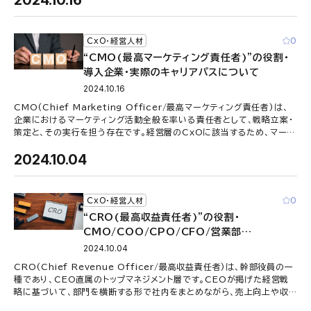
2024.10.16
0
CxO・経営人材
“CMO(最高マーケティング責任者)”の役割・
導入企業・実際のキャリアパスについて
2024.10.16
CMO(Chief Marketing Officer/最高マーケティング責任者)は、
企業におけるマーケティング活動全般を率いる責任者として、戦略立案・
策定と、その実行を担う存在です。経営層のCxOに該当するため、マーケ
…
2024.10.04
0
CxO・経営人材
“CRO(最高収益責任者)”の役割・
CMO/COO/CPO/CFO/営業部
長/BizDevとの違い・キャリアパスについて
2024.10.04
CRO(Chief Revenue Officer/最高収益責任者)は、幹部役員の一
種であり、CEO直属のトップマネジメント層です。CEOが掲げた経営戦
略に基づいて、部門を横断する形で社内をまとめながら、売上向上や収
益獲 …