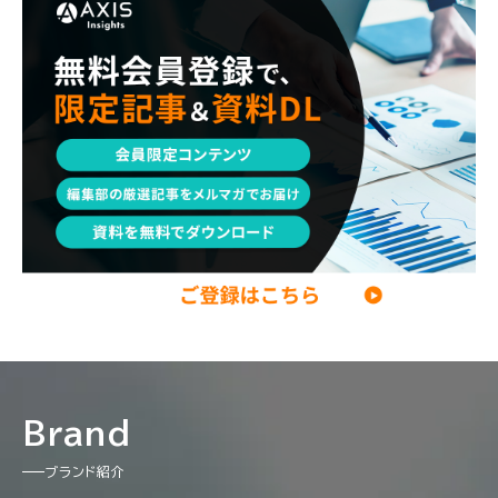
エンジニア
調査レポート
ポストコンサル
独立・フリーランス
副業
起業
CxO
若手コンサル
Mup
パートナー
コンサル現場論
経営企画・事業企画
メンタルケア
パラレルキャリア
ワークライフバランス
移住・二拠点生活
AI活用
DX・テクノロジー
リスキリング・資格
M&A・ファイナンス
Brand
ブランド紹介