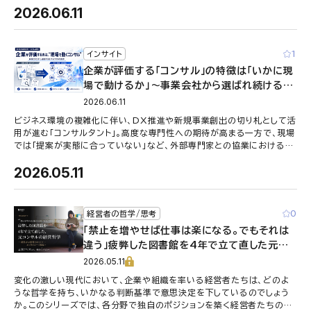
2026.06.11
1
インサイト
企業が評価する「コンサル」の特徴は「いかに現
場で動けるか」〜事業会社から選ばれ続けるプ
ロフェッショナルの要件〜
2026.06.11
ビジネス環境の複雑化に伴い、DX推進や新規事業創出の切り札として活
用が進む「コンサルタント」。高度な専門性への期待が高まる一方で、現場
では「提案が実態に合っていない」など、外部専門家との協業における
様々な課題が存在します …
2026.05.11
0
経営者の哲学/思考
「禁止を増やせば仕事は楽になる。でもそれは
違う」疲弊した図書館を4年で立て直した元コ
ンサルの経営哲学／志賀アリカさん インタ
2026.05.11
ビュー 後編【PHILOSOPHY─経営者の思考
変化の激しい現代において、企業や組織を率いる経営者たちは、どのよ
とキャリア─】
うな哲学を持ち、いかなる判断基準で意思決定を下しているのでしょう
か。このシリーズでは、各分野で独自のポジションを築く経営者たちの