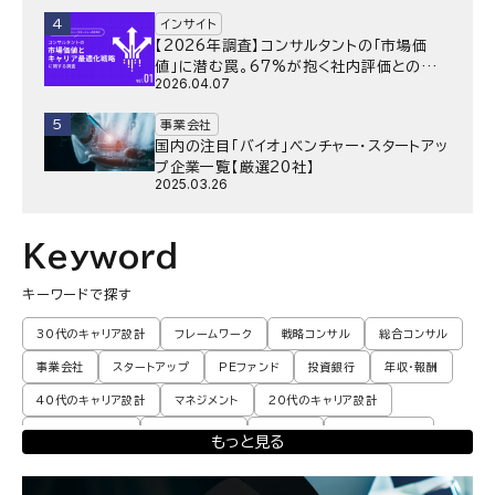
4
インサイト
【2026年調査】コンサルタントの「市場価
値」に潜む罠。67%が抱く社内評価との乖
2026.04.07
離と、採用側が抱く“本音”の懸念とは
5
事業会社
国内の注目「バイオ」ベンチャー・スタートアッ
プ企業一覧【厳選20社】
2025.03.26
Keyword
キーワードで探す
30代のキャリア設計
フレームワーク
戦略コンサル
総合コンサル
事業会社
スタートアップ
PEファンド
投資銀行
年収・報酬
40代のキャリア設計
マネジメント
20代のキャリア設計
転職体験談・実例
プロモーション
業界動向
コンサル現場論
もっと見る
育児
M&A・ファイナンス
ポストコンサル
経営企画・事業企画