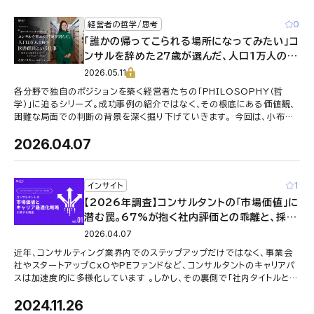
「PHILOSOPHY（哲学 …
0
経営者の哲学/思考
「誰かの帰ってこられる場所になってみたい」コ
ンサルを辞めた27歳が選んだ、人口1万人の町
の図書館長という仕事／志賀アリカ様 インタ
2026.05.11
ビュー前編【PHILOSOPHY─経営者の思考
各分野で独自のポジションを築く経営者たちの「PHILOSOPHY（哲
とキャリア─】
学）」に迫るシリーズ。成功事例の紹介ではなく、その根底にある価値観、
困難な局面での判断の背景を深く掘り下げていきます。 今回は、小布施
町立図書館まちとし …
2026.04.07
1
インサイト
【2026年調査】コンサルタントの「市場価値」に
潜む罠。67%が抱く社内評価との乖離と、採用
側が抱く“本音”の懸念とは
2026.04.07
近年、コンサルティング業界内でのステップアップだけではなく、事業会
社やスタートアップCxOやPEファンドなど、コンサルタントのキャリアパ
スは加速度的に多様化しています 。しかし、その裏側で「社内タイトルと外
部市場価値の乖 …
2024.11.26