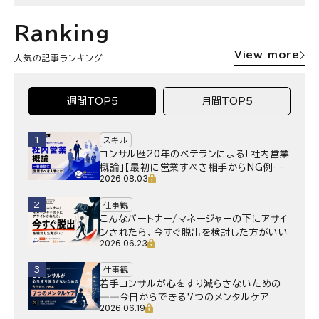
Ranking
View more
人気の記事ランキング
週間TOP5
月間TOP5
1
スキル
コンサル歴20年のベテランによる「社内営業
概論」【最初に営業すべき相手からNG例ま
2026.08.03
で】
2
仕事観
こんなパートナー/マネージャーの下にアサイ
ンされたら、今すぐ脱出を検討した方がいい
2026.06.23
3
仕事観
若手コンサルが心をすり減らさないための
──今日からできる7つのメンタルケア
2026.06.19