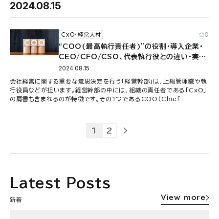
2024.08.15
0
CxO・経営人材
“COO(最高執行責任者)”の役割・導入企業・
CEO/CFO/CSO、代表執行役との違い・実際
のキャリアパスについて
2024.08.15
会社経営に関する重要な意思決定を行う「経営幹部」は、上級管理職や執
行役員などが担います。経営幹部の中には、組織の責任者である「CxO」
の肩書も含まれるのが特徴です。その1つであるCOO(Chief
Operating O …
1
2
Latest Posts
View more
新着