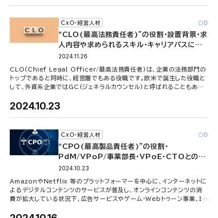
0
CxO・経営人材
“CLO(最高法務責任者)”の役割・設置背景・求
人内容や求められるスキル・キャリアパスにつ
いて
2024.11.26
CLO(Chief Legal Officer/最高法務責任者)は、企業の法務部門の
トップであると同時に、経営層でもある役職です。欧米で誕生した役職と
して、外資系企業ではGC(ジェネラルカウンセル)と呼ばれることもあり
ま …
2024.10.23
0
CxO・経営人材
“CPO(最高製品責任者)”の役割・
PdM/VPoP/事業部長・VPoE・CTOとの違
い・キャリアパスについて
2024.10.23
AmazonやNetflix 等のプラットフォーマーを中心に、インターネットに
よるデジタルコンテンツのサービスが普及し、オンラインコンテンツの消
費が拡大している状況下、広告サービスやゲーム・Webトゥーン事業、IP
コンテ …