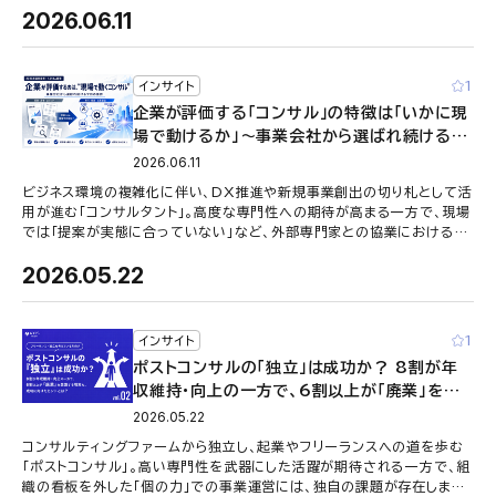
2026.06.11
1
インサイト
企業が評価する「コンサル」の特徴は「いかに現
場で動けるか」〜事業会社から選ばれ続けるプ
ロフェッショナルの要件〜
2026.06.11
ビジネス環境の複雑化に伴い、DX推進や新規事業創出の切り札として活
用が進む「コンサルタント」。高度な専門性への期待が高まる一方で、現場
では「提案が実態に合っていない」など、外部専門家との協業における
様々な課題が存在します …
2026.05.22
1
インサイト
ポストコンサルの「独立」は成功か？ 8割が年
収維持・向上の一方で、6割以上が「廃業」を意
識する現実も。成功に向けたヒントとは？
2026.05.22
コンサルティングファームから独立し、起業やフリーランスへの道を歩む
「ポストコンサル」。高い専門性を武器にした活躍が期待される一方で、組
織の看板を外した「個の力」での事業運営には、独自の課題が存在しま