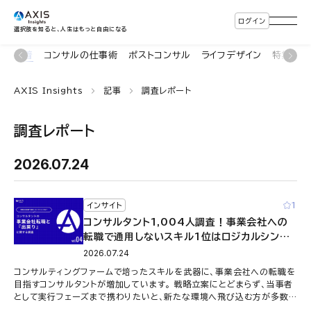
ログイン
選択肢を知ると、人生はもっと自由になる
新着
コンサルの仕事術
ポストコンサル
ライフデザイン
特集・連
AXIS Insights
記事
調査レポート
調査レポート
2026.07.24
1
インサイト
コンサルタント1,004人調査！事業会社への
転職で通用しないスキル1位はロジカルシンキ
ング？経営企画や新規事業開発など8つの役割
2026.07.24
で判明した期待と実行の構造的ギャップとは
コンサルティングファームで培ったスキルを武器に、事業会社への転職を
目指すコンサルタントが増加しています。 戦略立案にとどまらず、当事者
として実行フェーズまで携わりたいと、新たな環境へ飛び込む方が多数
存在しますが、事業会社 …