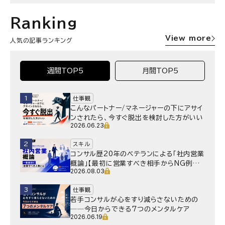
Ranking
View more
人気の記事ランキング
週間TOP5
月間TOP5
1
仕事観
こんなパートナー/マネージャーの下にアサイ
ンされたら、今すぐ脱出を検討した方がいい
2026.06.23
2
スキル
コンサル歴20年のベテランによる「社内営業
概論」【最初に営業すべき相手からNG例ま
2026.08.03
で】
3
仕事観
若手コンサルが心をすり減らさないための
──今日からできる7つのメンタルケア
2026.06.19