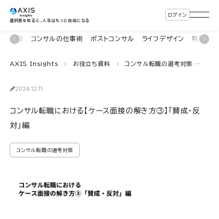
ログイン
選択肢を知ると、人生はもっと自由になる
新着
コンサルの仕事術
ポストコンサル
ライフデザイン
特集・連
AXIS Insights
お役立ち資料
コンサル転職の選考対策
コン
2024.12.11
コンサル転職における【ケース面接の解き方③】「賛成・反
対」編
コンサル転職の選考対策