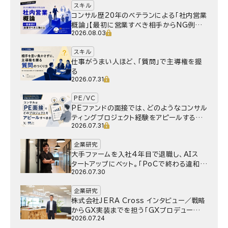
スキル
コンサル歴20年のベテランによる「社内営業
概論」【最初に営業すべき相手からNG例ま
2026.08.03
で】
スキル
仕事がうまい人ほど、「質問」で主導権を握
る
2026.07.31
PE/VC
PEファンドの面接では、どのようなコンサル
ティングプロジェクト経験をアピールするべ
2026.07.31
きか
企業研究
大手ファームを入社4年目で退職し、AIス
タートアップにベット。｢PoCで終わる違和
2026.07.30
感｣はどうなったのか／Gen-AX株式会社
野村湧さん インタビュー
企業研究
株式会社JERA Cross インタビュー／戦略
からGX実装までを担う「GXプロデュー
2026.07.24
サー」というキャリア