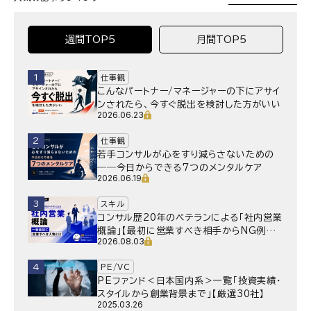
週間TOP5
月間TOP5
1
仕事観
こんなパートナー/マネージャーの下にアサイ
ンされたら、今すぐ脱出を検討した方がいい
2026.06.23
2
仕事観
若手コンサルが心をすり減らさないための
──今日からできる7つのメンタルケア
2026.06.19
3
スキル
コンサル歴20年のベテランによる「社内営業
概論」【最初に営業すべき相手からNG例ま
2026.08.03
で】
4
PE/VC
PEファンド＜日本国内系＞一覧「投資実績・
スタイルから創業背景まで」【厳選30社】
2025.03.26