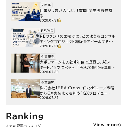
スキル
仕事がうまい人ほど、「質問」で主導権を握
る
2026.07.31
PE/VC
PEファンドの面接では、どのようなコンサル
ティングプロジェクト経験をアピールするべ
2026.07.31
きか
企業研究
大手ファームを入社4年目で退職し、AIス
タートアップにベット。｢PoCで終わる違和
2026.07.30
感｣はどうなったのか／Gen-AX株式会社
野村湧さん インタビュー
企業研究
株式会社JERA Cross インタビュー／戦略
からGX実装までを担う「GXプロデュー
2026.07.24
サー」というキャリア
Ranking
View more
人気の記事ランキング