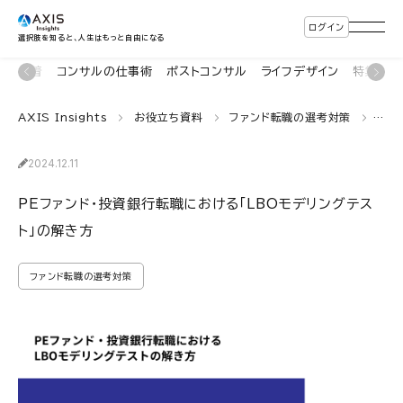
ログイン
選択肢を知ると、人生はもっと自由になる
新着
コンサルの仕事術
ポストコンサル
ライフデザイン
特集・連
AXIS Insights
お役立ち資料
ファンド転職の選考対策
PE
2024.12.11
PEファンド・投資銀行転職における「LBOモデリングテス
ト」の解き方
ファンド転職の選考対策