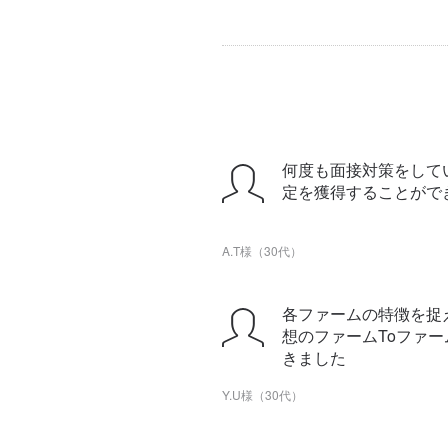
何度も面接対策をして
定を獲得することがで
A.T様（30代）
各ファームの特徴を捉
想のファームToファ
きました
Y.U様（30代）