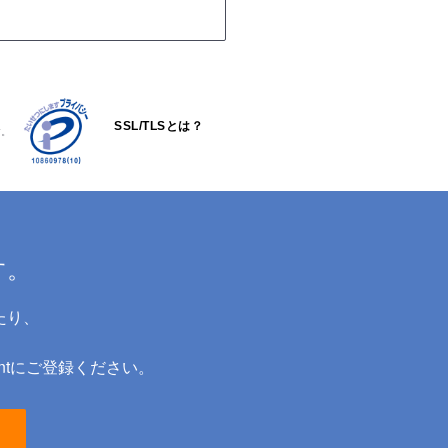
SSL/TLSとは？
す。
す。
たり、
ntにご登録ください。