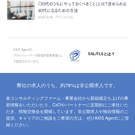
「30代のうちにやっておくべきこと」とは？求められる
40代になるための方法
2025/3/26
アクシスコラム
AXIS Agentは、
SSL/TLSとは？
プライバシーマーク使用許諾事業者とし
て認定されています。
弊社の求人のうち、約78%は非公開求人です。
各コンサルティングファーム・事業会社から新組織立ち上げの事
前情報をいただいたり、
CxOやパートナーに定期的にご来社いた
だき、情報交換会を開催しています。
非公開求人や独自情報のご
提供、キャリアのご相談をご希望の方は、ぜひAXIS Agentにご登
録ください。