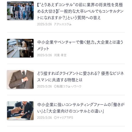
【”とりあえずコンサル”の前に業界の将来性を見極
める大切さ】「一般的な大卒レベルでもコンサルタン
トになれますか？」という質問への答え
2025/3/26
アクシスコラム
中小企業やベンチャーで働く魅力。大企業とは違う
メリット
2025/3/26
河東 孝至
どう接すればクライアントに愛される？ 優秀なビジネ
スマンに共通する特徴とは
2025/3/26
◎転職コラム・ノウハウ
中小企業に強いコンサルティングファームの「働きが
い」と「大企業向けのコンサルとの違い」
2025/3/26
◎キャリアTIPS