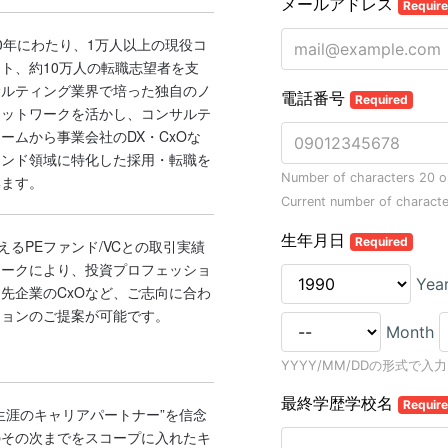
0年にわたり、1万人以上の現役コ
ト、約10万人の転職志望者を支
サルティング業界で培った独自のノ
ネットワークを活かし、コンサルテ
ームから事業会社のDX・CxOな
エンド領域に特化した採用・転職を
います。
超えるPEファンド/VCとの取引実績
ワークにより、投資プロフェッショ
先企業のCxOなど、ご志向に合わ
ションのご提案が可能です。
生涯のキャリアパートナー”を信念
のその次までをスコープに入れたキ