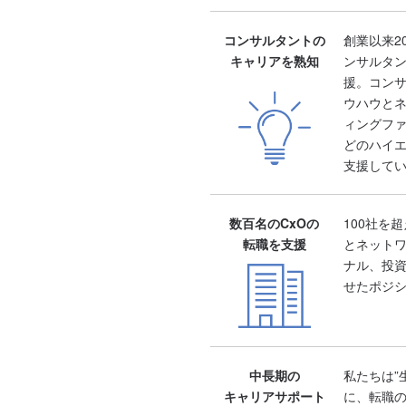
コンサルタントの
創業以来2
キャリアを熟知
ンサルタン
援。コン
ウハウと
ィングファ
どのハイ
支援して
数百名のCxOの
100社を
転職を支援
とネット
ナル、投資
せたポジ
中長期の
私たちは”
キャリアサポート
に、転職