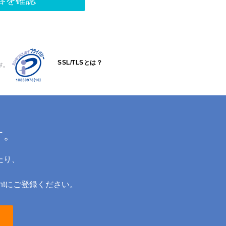
SSL/TLSとは？
す。
す。
たり、
ntにご登録ください。