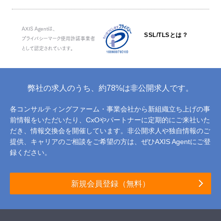
AXIS Agentは、
SSL/TLSとは？
プライバシーマーク使用許諾事業者
として認定されています。
弊社の求人のうち、約78%は非公開求人です。
各コンサルティングファーム・事業会社から新組織立ち上げの事
前情報をいただいたり、
CxOやパートナーに定期的にご来社いた
だき、情報交換会を開催しています。
非公開求人や独自情報のご
提供、キャリアのご相談をご希望の方は、ぜひAXIS Agentにご登
録ください。
新規会員登録（無料）