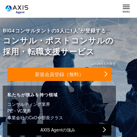
※
BIG4コンサルタントの3人に1人
が登録する
コンサル・ポストコンサルの
採用・転職支援サービス
※2026年5月時点
新規会員登録（無料）
私たちが強みを持つ領域
コンサルティング業界
PE・VC業界
事業会社のCxOや部長クラス
AXIS Agentの強み