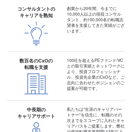
コンサルタントの
創業から20年間、今までに
10,000人以上の現役コンサル
キャリアを熟知
タント、約100,000名の転職志
望者を支援してきた実績がござ
います。
数百名のCxOの
100社を超えるPEファンド/VC
との取引実績とネットワークに
転職を支援
より、投資プロフェッショナ
ル、投資先企業のCxOなど、ご
志向に合わせたポジションのご
提案が可能です。
中長期の
私たちは"生涯のキャリアパー
トナー"を信念に、転職のその
キャリアサポート
次までをスコープに入れたキャ
リアパスをご提案します。弊社
の平均転職支援期間は3年以上