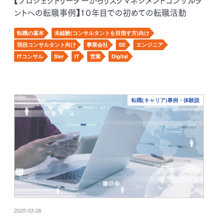
【プロジェクトリーダーからリスクマネジメントコンサルタ
ントへの転職事例】１０年目での初めての転職活動
転職の基本
未経験(コンサルタントを目指す方)向け
現役コンサルタント向け
事業会社
SE
エンジニア
ITコンサル
SIer
IT
営業
Digital
転職(キャリア)事例・体験談
2025-03-26