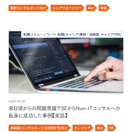
現役コンサルタント向け
シニアマネージャー
SIer
年収
転職コラム・ノウハウ, 転職(キャリア)事例・体験談, キャリアTIPS
2025-03-26
常日頃からの問題意識でSEからNon-ITコンサルへの
転身に成功した事例【実話】
未経験(コンサルタントを目指す方)向け
エンジニア
SIer
SE