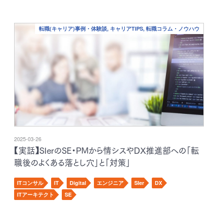
転職(キャリア)事例・体験談, キャリアTIPS, 転職コラム・ノウハウ
2025-03-26
【実話】SIerのSE・PMから情シスやDX推進部への「転
職後のよくある落とし穴」と「対策」
ITコンサル
IT
Digital
エンジニア
SIer
DX
ITアーキテクト
SE