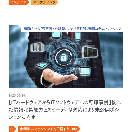
エンジニア
マーケティング
転職(キャリア)事例・体験談, キャリアTIPS, 転職コラム・ノウハウ
2025-03-26
【ITハードウェアからITソフトウェアへの転職事例】優れ
た情報収集能力とスピーディな対応により未公開ポジ
ションに内定
IT
未経験(コンサルタントを目指す方)向け