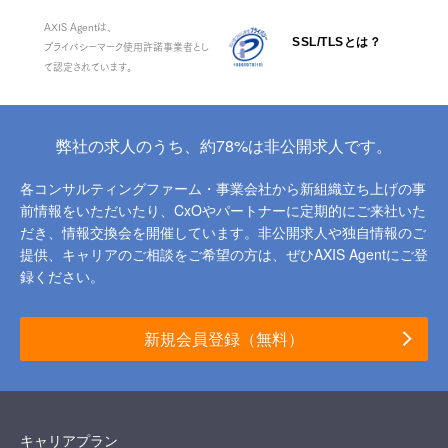
AXIS Agentは、
SSL/TLSとは？
プライバシーマーク使用許諾事業者とし
て認定されています。
弊社の求人のうち、約78%は非公開求人です。
各コンサルティングファーム・事業会社から新組織立ち上げの事
前情報をいただいたり、
CxOやパートナーに定期的にご来社いた
だき、情報交換会を開催しています。
非公開求人や独自情報のご
提供、キャリアのご相談をご希望の方は、ぜひAXIS Agentにご登
録ください。
新規会員登録（無料）
キャリアプラン