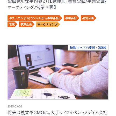
企画職の仕事内容とは【職種別：経営企画/事業企画/
マーケティング/営業企画】
ポストコンサル(コンサルから事業会社)
事業会社
経営企画
営業
事業企画
マーケティング
転職(キャリア)事例・体験談
2025-03-26
将来は独立やCMOに。大手ライフイベントメディア会社