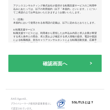
アクシスコンサルティング株式会社が提供する転職支援サービスのご利用申
込みにあたっては、以下の利用規約（以下「本規約」といいます。）につい
てご承諾の上でお申込みいただきますようお願いいたします。
1.（定義）
本規約において使用される各用語の定義は、以下に定めるとおりとします。
a.転職支援サービス
転職支援サービスとは、利用者から受領したお申込み内容と求人企業が希望
する求人条件との照合、求人票および補足する求人情報の提供、電話や面談
による転職相談、担当キャリアコンサルタントによる転職活動支援、応募手
続きの代行、転職情報のメールやＷＥＢによる提供、その他のサービスの利
用案内等のサービスの総称をいいます。
b.利用者
転職支援サービスのご利用をお申込みいただき、アクシスコンサルティング
株式会社がこれを承諾し転職支援サービスの提供を開始した方をいいます。
利用者は転職支援サービスに登録または利用した時点で、転職支援サービス
利用規約、およびアクシスコンサルティング株式会社の「プライバシーポリ
シー」の内容をすべて承諾したものとみなされます。不承諾の意思表示は、
転職支援サービスの登録または利用をしないことをもってのみ認められるも
のとします。
c.求人企業
アクシスコンサルティング株式会社との間で別途締結する人材紹介契約に基
づき、アクシスコンサルティング株式会社に対して自らが求める人材の紹介
を委託した企業の総称をいいます。
AXIS Agentは、
d.提携エージェント
SSL/TLSとは？
プライバシーマーク使用許諾事業者とし
アクシスコンサルティング株式会社が実施する転職支援の基準を満たした人
材紹介企業であり、業務提携契約ならびに秘密保持契約を締結し、自社の斡
て認定されています。