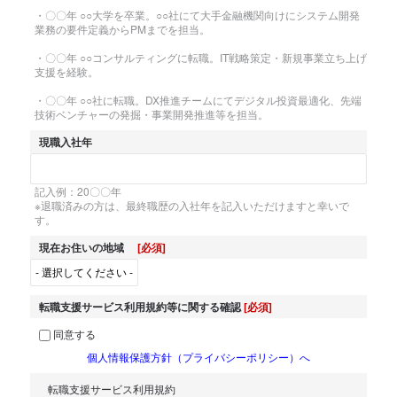
・〇〇年 ○○大学を卒業。○○社にて大手金融機関向けにシステム開発
業務の要件定義からPMまでを担当。
・〇〇年 ○○コンサルティングに転職。IT戦略策定・新規事業立ち上げ
支援を経験。
・〇〇年 ○○社に転職。DX推進チームにてデジタル投資最適化、先端
技術ベンチャーの発掘・事業開発推進等を担当。
現職入社年
記入例：20〇〇年

※退職済みの方は、最終職歴の入社年を記入いただけますと幸いで
す。
現在お住いの地域
[必須]
転職支援サービス利用規約等に関する確認
[必須]
同意する
個人情報保護方針（プライバシーポリシー）へ
転職支援サービス利用規約