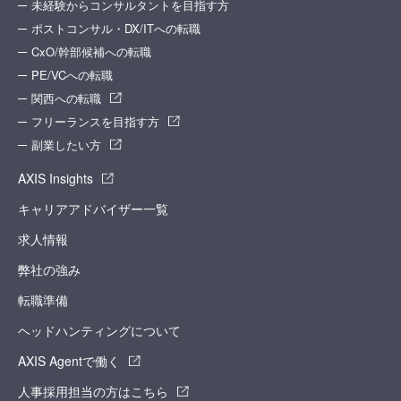
未経験からコンサルタントを目指す方
ービスを提供できない場合があります。
ポストコンサル・DX/ITへの転職
3.（サービスの提供）
アクシスコンサルティング株式会社は、以下のサービスの中から利用者に適
CxO/幹部候補への転職
切なサービスをアクシスコンサルティング株式会社の判断で提供するものと
します。
PE/VCへの転職
a.利用者から受領したお申込み内容と求人企業から受領する求人条件との照
関西への転職
合、ならびに照合結果に基づく求人情報の提供
フリーランスを目指す方
b.求人企業から受領する求人条件に適合度が高いとアクシスコンサルティン
グ株式会社が判断する利用者に対する求人応募勧誘
副業したい方
c.応募手続きの代行
d.電話や面談による転職相談の実施
e.担当キャリアコンサルタントによる転職活動支援
AXIS Insights
f.その他利用者の転職に有益とアクシスコンサルティング株式会社が判断す
る一切のサービス（提携エージェントからの案内・スカウトも含みます。）
キャリアアドバイザー一覧
4.（転職支援サービス提供の期間）
転職支援サービスは、利用者に転職活動継続の意向がありかつ利用者に適合
求人情報
する求人の発生が見込まれるとアクシスコンサルティング株式会社が判断す
る限りにおいて継続して提供します。利用者から転職支援サービス提供の終
弊社の強み
了のお申し出を受けた場合についても、合理的な範囲内ですみやかに終了さ
せていただきます。
転職準備
5.（転職支援サービスの変更・中断・終了）
アクシスコンサルティング株式会社は、事業運営上やむを得ない場合は、利
ヘッドハンティングについて
用者に何ら通知することなく転職支援サービスの全部もしくは一部を変更し
（担当キャリアコンサルタントの変更を含みます。）、または一時中断する
AXIS Agentで働く
ことがあります。また、一定期間の通知の上で、転職支援サービスの全部ま
たは一部を終了することがあります。
人事採用担当の方はこちら
6.（転職支援サービス提供の終了事由）