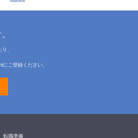
する転職支援の基準を満たした人材紹介企業
約を締結し、自社の斡旋サービスの対象とな
を送付でき、当該スカウトを受けた会員か
思が伝えられた場合に、当該求人企業への推
す。
支援サービス上で登録した個人情報および職
録情報等」といいます。）を閲覧し、求人企
送られる、求人情報を記載したオファーを受
たり、
用者の登録情報等および転職支援サービスの
ー、応募履歴、アクシスコンサルティング株
ntにご登録ください。
援サービスを通じた転職活動の過程、態様、
に限られないものとし、以下「利用履歴」と
ティング株式会社がその裁量的な判断によ
容、機能および利用等に関し、利用者に対し
職支援サイト
・運営に関わる以下のインターネットウェブ
のお申込みは、アクシスコンサルティング株
他においてアクシスコンサルティング株式会
なお、お申込みいただきご登録いただいた後
ング株式会社が提供するサービスの利用規約
サービスおよびアクシスコンサルティング株
転職準備
合があります。