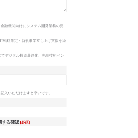
大手金融機関向けにシステム開発業務の要
。IT戦略策定・新規事業立ち上げ支援を経
ムにてデジタル投資最適化、先端技術ベン
。
を記入いただけますと幸いです。
関する確認
[必須]