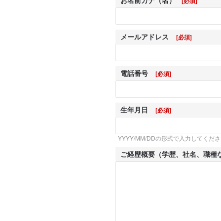
お名前カナ（名）
[必須]
メールアドレス
[必須]
電話番号
[必須]
生年月日
[必須]
YYYY/MM/DDの形式で入力してくだ
ご経歴概要（学歴、社名、職種