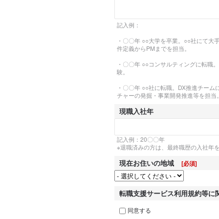
記入例：
・〇〇年 ○○大学を卒業。○○社にて
件定義からPMまでを担当。
・〇〇年 ○○コンサルティングに転職
験。
・〇〇年 ○○社に転職。DX推進チー
チャーの発掘・事業開発推進等を担当
現職入社年
記入例：20〇〇年

※退職済みの方は、最終職歴の入社年
現在お住いの地域
[必須]
転職支援サービス利用規約等に
同意する