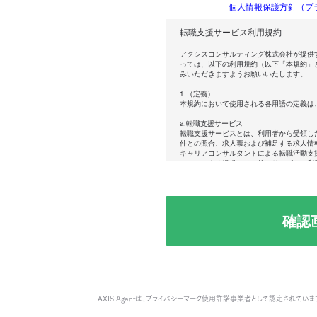
個人情報保護方針（プ
転職支援サービス利用規約
アクシスコンサルティング株式会社が提供
っては、以下の利用規約（以下「本規約」
みいただきますようお願いいたします。
1.（定義）
本規約において使用される各用語の定義は
a.転職支援サービス
転職支援サービスとは、利用者から受領し
件との照合、求人票および補足する求人情
キャリアコンサルタントによる転職活動支
ＷＥＢによる提供、その他のサービスの利
b.利用者
転職支援サービスのご利用をお申込みいた
これを承諾し転職支援サービスの提供を開
ビスに登録または利用した時点で、転職支
ルティング株式会社の「プライバシーポリ
れます。不承諾の意思表示は、転職支援サ
てのみ認められるものとします。
c.求人企業
アクシスコンサルティング株式会社との間
シスコンサルティング株式会社に対して自
をいいます。
AXIS Agentは、
プライバシーマーク使用許諾事業者として認定されていま
d.提携エージェント