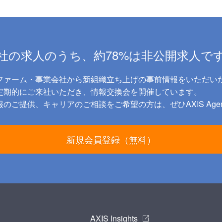
アクシスコンサルティング株式会社が実施
であり、業務提携契約ならびに秘密保持契
る求人企業の求人情報を記載したスカウト
ら、 当該求人企業への推薦を希望する意
薦を行う事業者のことを言います。
e.スカウト
社の求人のうち、約78%は非公開求人で
求人企業または提携エージェントが、転職
務経歴書等の登録情報（以下総称して「登
業の求人条件に該当すると判断した場合に
けられるサービスをいいます。
ファーム・事業会社から新組織立ち上げの事前情報をいただい
f.会員向けサービス
に定期的にご来社いただき、情報交換会を開催しています。
アクシスコンサルティング株式会社が、利
利用履歴（転職支援サイト上のページビュ
のご提供、キャリアのご相談をご希望の方は、ぜひAXIS Age
式会社から求人企業への紹介履歴、転職支
成否のステータス等を含みますが、これら
いいます。）等を鑑み、アクシスコンサル
り、管理・運営する会員向けサービスの内
て案内することをいいます。
新規会員登録（無料）
g.アクシスコンサルティング株式会社の転
アクシスコンサルティング株式会社の管理
サイトをいいます。
https://www.axc.ne.jp
2.（申込み方法） 転職支援サービス利用
式会社の転職支援サイト、または広告その
社が指定した方法で行っていただきます。
であっても、過去にアクシスコンサルティ
に違反する行為があった方には、転職支援
AXIS Insights
式会社の一切のサービスを提供できない場