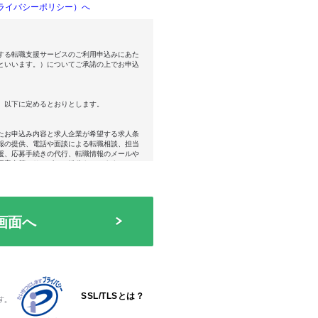
ライバシーポリシー）へ
する転職支援サービスのご利用申込みにあた
といいます。）についてご承諾の上でお申込
、以下に定めるとおりとします。
たお申込み内容と求人企業が希望する求人条
報の提供、電話や面談による転職相談、担当
援、応募手続きの代行、転職情報のメールや
用案内等のサービスの総称をいいます。
だき、アクシスコンサルティング株式会社が
始した方をいいます。利用者は転職支援サー
援サービス利用規約、およびアクシスコンサ
シー」の内容をすべて承諾したものとみなさ
ービスの登録または利用をしないことをもっ
で別途締結する人材紹介契約に基づき、アク
らが求める人材の紹介を委託した企業の総称
SSL/TLSとは？
す。