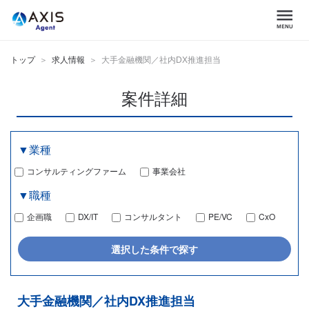
トップ
求人情報
大手金融機関／社内DX推進担当
案件詳細
▼業種
コンサルティングファーム
事業会社
▼職種
企画職
DX/IT
コンサルタント
PE/VC
CxO
大手金融機関／社内DX推進担当