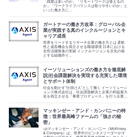
「残業は多いのか」「リモートワークは使えるの
か」「ワークライフバランスは取りやすいのか」と
いった働き方に…
ガートナーの働き方改革：グローバル企
業が実践する真のインクルージョンとキ
ャリア成長
世界をリードするリサーチ企業の働き方とは 柔軟
性と成長機会を両立させる職場環境 日本における
女性活躍推進の実績 インクルージョンを文化の核
とする組織作り…
イーソリューションズの働き方を徹底解
説|社会課題解決を実現する充実した環境
とサポート体制
社会を動かす”仕掛け人”として働く イーソリューシ
ョンズ株式会社は、社会課題解決と企業の利益最大
化を両立させる「事業プロデュース」を行う企業…
マッキンゼー・アンド・カンパニーの特
徴：世界最高峰ファームの「強さの秘
密」
<pマッキンゼー・アンド・カンパニー（McKinsey
& Company）は、世界中のビジネスリーダーがそ
の動向に注目する、世界最高峰の戦略コンサルティ