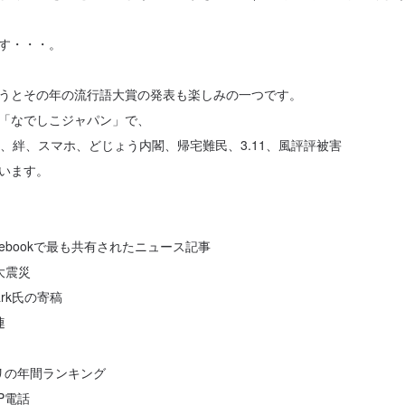
す・・・。
うとその年の流行語大賞の発表も楽しみの一つです。
「なでしこジャパン」で、
は、絆、スマホ、どじょう内閣、帰宅難民、3.11、風評評被害
います。
acebookで最も共有されたニュース記事
大震災
lark氏の寄稿
連
アプリの年間ランキング
P電話