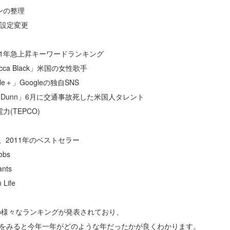
ンの整理
id設定変更
2011年急上昇キーワードランキング
cca Black」米国の女性歌手
le＋」Googleの独自SNS
n Dunn」6月に交通事故死した米国人タレント
力(TEPCO)
om、2011年のベストセラー
Jobs
ants
 Life
年の様々なランキングが発表されており、
をみると今年一年がどのような年だったかが良くわかります。