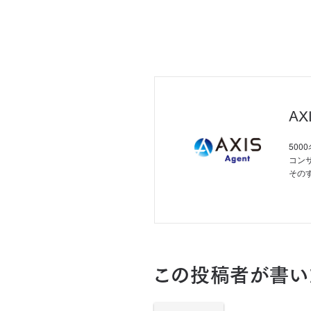
AX
50
コン
その
この投稿者が書い