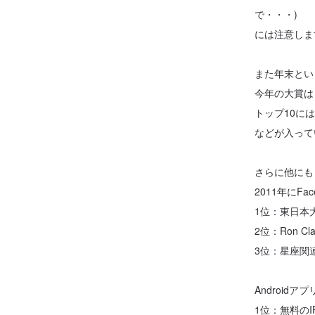
で・・・)
には注意しま
また年末とい
今年の大賞は
トップ10に
などが入って
さらに他にも
2011年にF
1位：東日本
2位：Ron C
3位：星座関
Android
1位：無料のI