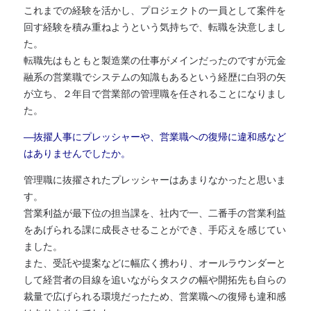
これまでの経験を活かし、プロジェクトの一員として案件を
回す経験を積み重ねようという気持ちで、転職を決意しまし
た。
転職先はもともと製造業の仕事がメインだったのですが元金
融系の営業職でシステムの知識もあるという経歴に白羽の矢
が立ち、２年目で営業部の管理職を任されることになりまし
た。
―抜擢人事にプレッシャーや、営業職への復帰に違和感など
はありませんでしたか。
管理職に抜擢されたプレッシャーはあまりなかったと思いま
す。
営業利益が最下位の担当課を、社内で一、二番手の営業利益
をあげられる課に成長させることができ、手応えを感じてい
ました。
また、受託や提案などに幅広く携わり、オールラウンダーと
して経営者の目線を追いながらタスクの幅や開拓先も自らの
裁量で広げられる環境だったため、営業職への復帰も違和感