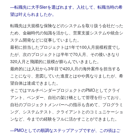
―転職先に大手SIerを選ばれます。入社して、転職当時の希
望は叶えられましたか。
転職先は大規模な保険などのシステムを取り扱う会社だった
ため、金融時代の知識を活かし、営業支援システムや統合シ
ステム開発などに従事していました。
最初に担当したプロジェクトは1年で100人月規模程度でし
たが、次のプロジェクトは半年で70人月、その後いきなり
320人月と飛躍的に規模が膨らんでいきました。
最終的には入社から3年目で420人月の海外案件を担当する
ことになり、意図していた進度とはやや異なりましたが、希
望自体は達成できました。
そこではマルチベンダープロジェクトのPMOとしてクライ
アント、ベンダー、自社の架け橋として管理を行っており、
自社のプロジェクトメンバーへの指示も含めて、プログラミ
ング、システムテスト、クライアントとのコミュニケーショ
ンなど、今までの経験をフルに活かすことができました。
―PMOとしての順調なステップアップですが、この頃はご