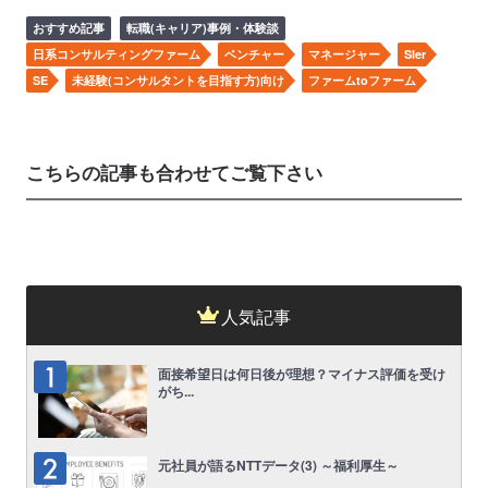
おすすめ記事
転職(キャリア)事例・体験談
日系コンサルティングファーム
ベンチャー
マネージャー
SIer
SE
未経験(コンサルタントを目指す方)向け
ファームtoファーム
こちらの記事も合わせてご覧下さい
人気記事
面接希望日は何日後が理想？マイナス評価を受け
がち...
元社員が語るNTTデータ(3) ～福利厚生～