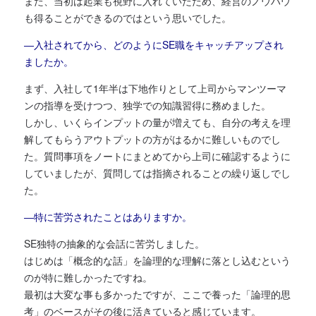
また、当初は起業も視野に入れていたため、経営のノウハウ
も得ることができるのではという思いでした。
―入社されてから、どのようにSE職をキャッチアップされ
ましたか。
まず、入社して1年半は下地作りとして上司からマンツーマ
ンの指導を受けつつ、独学での知識習得に務めました。
しかし、いくらインプットの量が増えても、自分の考えを理
解してもらうアウトプットの方がはるかに難しいものでし
た。質問事項をノートにまとめてから上司に確認するように
していましたが、質問しては指摘されることの繰り返しでし
た。
―特に苦労されたことはありますか。
SE独特の抽象的な会話に苦労しました。
はじめは「概念的な話」を論理的な理解に落とし込むという
のが特に難しかったですね。
最初は大変な事も多かったですが、ここで養った「論理的思
考」のベースがその後に活きていると感じています。