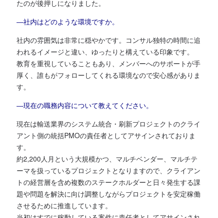
たのが後押しになりました。
―社内はどのような環境ですか。
社内の雰囲気は非常に穏やかです。コンサル独特の時間に追
われるイメージと違い、ゆったりと構えている印象です。
教育を重視していることもあり、メンバーへのサポートが手
厚く、誰もがフォローしてくれる環境なので安心感がありま
す。
―現在の職務内容について教えてください。
現在は輸送業界のシステム統合・刷新プロジェクトのクライ
アント側の統括PMOの責任者としてアサインされておりま
す。
約2,200人月という大規模かつ、マルチベンダー、マルチテ
ーマを扱っているプロジェクトとなりますので、クライアン
トの経営層を含め複数のステークホルダーと日々発生する課
題や問題を解決に向け調整しながらプロジェクトを安定稼働
させるために推進しています。
当初はすでに稼動している案件に責任者としてアサインされ