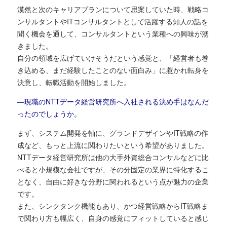
漠然と次のキャリアプランについて思案していた時、戦略コ
ンサルタントやITコンサルタントとして活躍する知人の話を
聞く機会を通して、コンサルタントという業種への興味が湧
きました。
自分の領域を広げていけそうだという感覚と、「経営者も巻
き込める、まだ経験したことのない面白み」に惹かれ転身を
決意し、転職活動を開始しました。
―現職のNTTデータ経営研究所へ入社される決め手はなんだ
ったのでしょうか。
まず、システム開発を軸に、グランドデザインやIT戦略の作
成など、もっと上流に関わりたいという希望がありました。
NTTデータ経営研究所は他の大手外資総合コンサルなどに比
べると小規模な会社ですが、その分固定の業界に特化するこ
となく、自由に好きな分野に関われるという点が魅力の企業
です。
また、シンクタンク機能もあり、かつ経営戦略からIT戦略ま
で関わり方も幅広く、自身の感覚にフィットしていると感じ