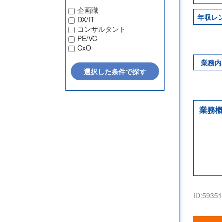
企画職
年収レ
DX/IT
コンサルタント
PE/VC
CxO
業務内
業務
ID:
59351