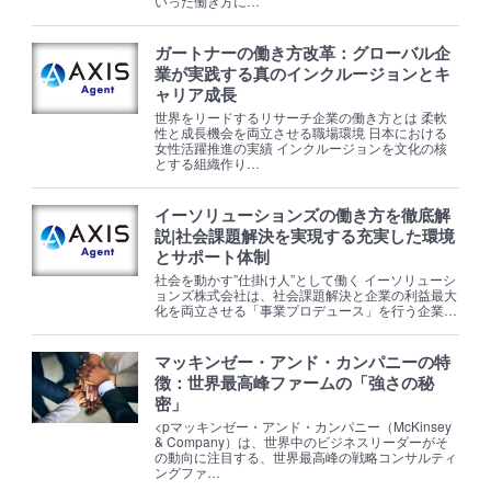
いった働き方に…
ガートナーの働き方改革：グローバル企
業が実践する真のインクルージョンとキ
ャリア成長
世界をリードするリサーチ企業の働き方とは 柔軟
性と成長機会を両立させる職場環境 日本における
女性活躍推進の実績 インクルージョンを文化の核
とする組織作り…
イーソリューションズの働き方を徹底解
説|社会課題解決を実現する充実した環境
とサポート体制
社会を動かす”仕掛け人”として働く イーソリューシ
ョンズ株式会社は、社会課題解決と企業の利益最大
化を両立させる「事業プロデュース」を行う企業…
マッキンゼー・アンド・カンパニーの特
徴：世界最高峰ファームの「強さの秘
密」
<pマッキンゼー・アンド・カンパニー（McKinsey
& Company）は、世界中のビジネスリーダーがそ
の動向に注目する、世界最高峰の戦略コンサルティ
ングファ…