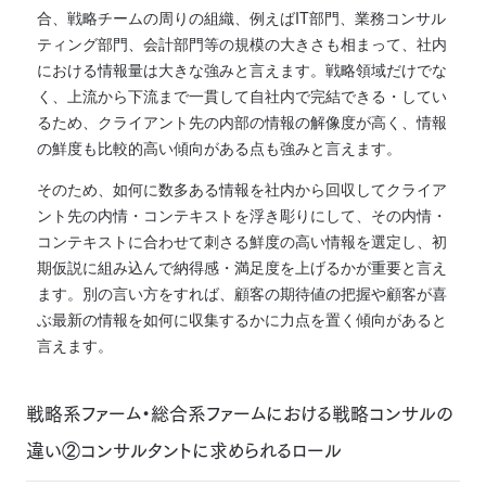
合、戦略チームの周りの組織、例えばIT部門、業務コンサル
ティング部門、会計部門等の規模の大きさも相まって、社内
における情報量は大きな強みと言えます。戦略領域だけでな
く、上流から下流まで一貫して自社内で完結できる・してい
るため、クライアント先の内部の情報の解像度が高く、情報
の鮮度も比較的高い傾向がある点も強みと言えます。
そのため、如何に数多ある情報を社内から回収してクライア
ント先の内情・コンテキストを浮き彫りにして、その内情・
コンテキストに合わせて刺さる鮮度の高い情報を選定し、初
期仮説に組み込んで納得感・満足度を上げるかが重要と言え
ます。別の言い方をすれば、顧客の期待値の把握や顧客が喜
ぶ最新の情報を如何に収集するかに力点を置く傾向があると
言えます。
戦略系ファーム・総合系ファームにおける戦略コンサルの
違い②コンサルタントに求められるロール