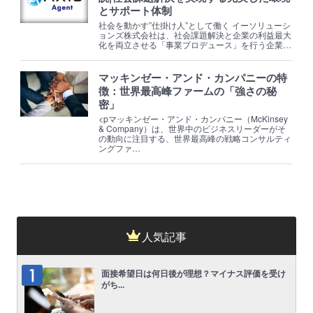
とサポート体制
社会を動かす”仕掛け人”として働く イーソリューシ
ョンズ株式会社は、社会課題解決と企業の利益最大
化を両立させる「事業プロデュース」を行う企業…
マッキンゼー・アンド・カンパニーの特
徴：世界最高峰ファームの「強さの秘
密」
<pマッキンゼー・アンド・カンパニー（McKinsey
& Company）は、世界中のビジネスリーダーがそ
の動向に注目する、世界最高峰の戦略コンサルティ
ングファ…
人気記事
面接希望日は何日後が理想？マイナス評価を受け
がち...