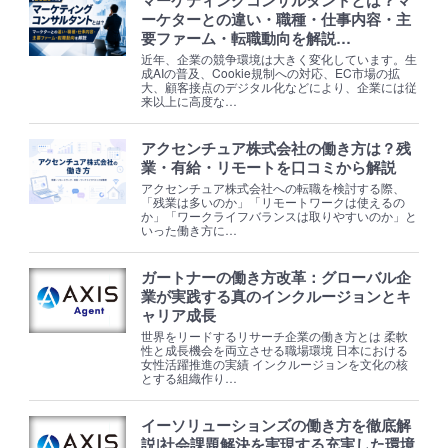
ーケターとの違い・職種・仕事内容・主
要ファーム・転職動向を解説…
近年、企業の競争環境は大きく変化しています。生
成AIの普及、Cookie規制への対応、EC市場の拡
大、顧客接点のデジタル化などにより、企業には従
来以上に高度な…
アクセンチュア株式会社の働き方は？残
業・有給・リモートを口コミから解説
アクセンチュア株式会社への転職を検討する際、
「残業は多いのか」「リモートワークは使えるの
か」「ワークライフバランスは取りやすいのか」と
いった働き方に…
ガートナーの働き方改革：グローバル企
業が実践する真のインクルージョンとキ
ャリア成長
世界をリードするリサーチ企業の働き方とは 柔軟
性と成長機会を両立させる職場環境 日本における
女性活躍推進の実績 インクルージョンを文化の核
とする組織作り…
イーソリューションズの働き方を徹底解
説|社会課題解決を実現する充実した環境