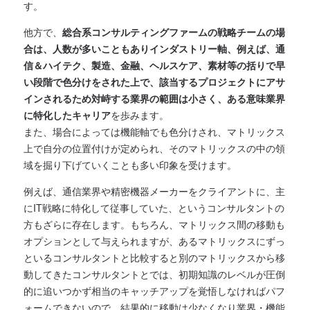
す。
他方で、
総合系コンサルティングファームの戦略チームの場
合は、人数が多いこともありインダストリー軸、例えば、通
信＆ハイテク、製造、金融、ヘルスケア、素材等の括りで早
い段階で色分けをされた上で、該当するプロジェクトにアサ
インされるため対峙する業界の範囲は小さく、ある意味業界
に特化したキャリア
を歩みます。
また、場合によっては機能軸でも色分けされ、マトリックス
上で自分の位置付けが定められ、そのマトリックスの中の領
域を掘り下げていくことも多い印象を受けます。
例えば、通信業界や精密機器メーカーをクライアントに、主
にIT戦略に特化して従事していた、というコンサルタントの
方もざらに存在します。もちろん、マトリックス間の移動も
オプションとして与えられますが、あるマトリックスにずっ
といるコンサルタントと比較すると別のマトリックスから移
動してきたコンサルタントとでは、初期知識のレベルが圧倒
的に追いつかず相当のキャッチアップを覚悟しなければパフ
ォームできないので、結果的に移動は少なくなり業界・機能