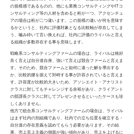
の規模感であるものの、他にも業務コンサルティングやITコ
ンサルティング等の人材を含めると桁が一つ、アクセンチュ
アの場合は桁が二つ違います。この規模の違いが何を意味す
るかというと、社内に評価対象となる比較軸が存在してしま
う、嚙み砕いて言い換えれば、社内に評価のライバルと言え
る組織が多数存在する事を意味します。
戦略系コンサルティングファームの場合は、ライバルは格好
良く言えば自分達自身、強いて言えば競合ファームと言えま
す。そのため、競合ファームと如何に違った解を導出する
か、比較的腰を据えて対峙する事が許容されていると言えま
す。許容度が比較的大きいため、アソシエイト・アナリスト
クラスに対してもチャレンジする余裕があり、クライアント
の部課長クラスに対してプレゼンさせるといったケースも珍
しくありません。
他方で総合系コンサルティングファームの場合は、ライバル
はまず社内の別組織であり、社内での立ち位置を確立する・
自分達の存在意義を認めてもらう必要があります。その結
果、売上至上主義の側面が強い傾向があり、売上を上げるに