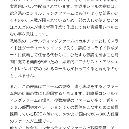
実運用レベルで配備されています。実運用レベルの意味は、
総合系のコンサルティングファームにも似たような部隊がい
るものの、人数が限られているため一部の人しか使えないor
ほとんどの人が使えず手作業で作成しており実運用レベルに
ない事を意味します。
戦略系のコンサルティングファームのカルチャーとしてスラ
イドはダーティー＆クイックで良く、詳細はスライド作成チ
ームに依頼して任せる代わりに、ひたすら仮説を磨きこむ時
間に充てる傾向が強いため、結果的にアナリスト・アソシエ
イトレベルに求められるロールも変わってくると言えるのか
もしれません。
また、この差異はファームの規模、違う表現をするとファー
ム内の組織の数にも起因すると言えます。戦略系コンサルテ
ィングファームの場合、少数精鋭のファームが多く、近年デ
ジタル部門やオペレーションよりの案件をこなすために積極
採用しているBCGを除いて、おおよそ国内で80～300人程度
のファームが主流です。
他方で、総合系コンサルティングファームは戦略部隊こそこ