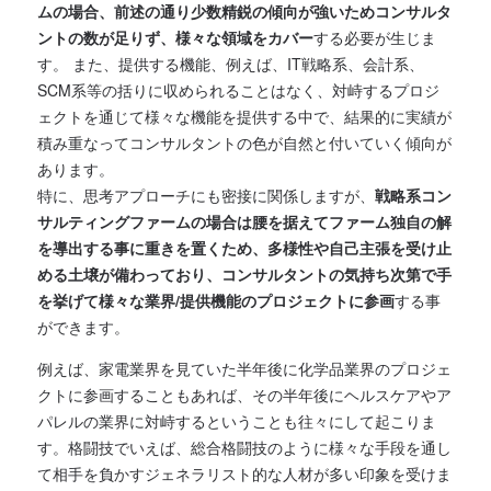
ムの場合、前述の通り少数精鋭の傾向が強いためコンサルタ
ントの数が足りず、様々な領域をカバー
する必要が生じま
す。 また、提供する機能、例えば、IT戦略系、会計系、
SCM系等の括りに収められることはなく、対峙するプロジ
ェクトを通じて様々な機能を提供する中で、結果的に実績が
積み重なってコンサルタントの色が自然と付いていく傾向が
あります。
特に、思考アプローチにも密接に関係しますが、
戦略系コン
サルティングファームの場合は腰を据えてファーム独自の解
を導出する事に重きを置くため、多様性や自己主張を受け止
める土壌が備わっており、コンサルタントの気持ち次第で手
を挙げて様々な業界/提供機能のプロジェクトに参画
する事
ができます。
例えば、家電業界を見ていた半年後に化学品業界のプロジェ
クトに参画することもあれば、その半年後にヘルスケアやア
パレルの業界に対峙するということも往々にして起こりま
す。格闘技でいえば、総合格闘技のように様々な手段を通し
て相手を負かすジェネラリスト的な人材が多い印象を受けま