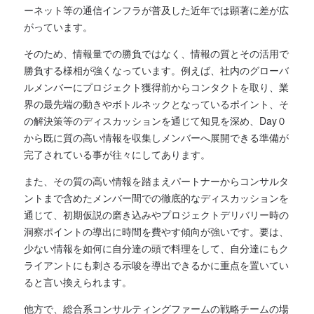
ーネット等の通信インフラが普及した近年では顕著に差が広
がっています。
そのため、情報量での勝負ではなく、情報の質とその活用で
勝負する様相が強くなっています。例えば、社内のグローバ
ルメンバーにプロジェクト獲得前からコンタクトを取り、業
界の最先端の動きやボトルネックとなっているポイント、そ
の解決策等のディスカッションを通じて知見を深め、Day０
から既に質の高い情報を収集しメンバーへ展開できる準備が
完了されている事が往々にしてあります。
また、その質の高い情報を踏まえパートナーからコンサルタ
ントまで含めたメンバー間での徹底的なディスカッションを
通じて、初期仮説の磨き込みやプロジェクトデリバリー時の
洞察ポイントの導出に時間を費やす傾向が強いです。要は、
少ない情報を如何に自分達の頭で料理をして、自分達にもク
ライアントにも刺さる示唆を導出できるかに重点を置いてい
ると言い換えられます。
他方で、総合系コンサルティングファームの戦略チームの場