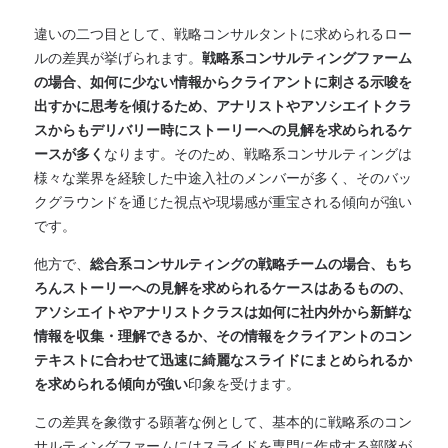
違いの二つ目として、戦略コンサルタントに求められるロー
ルの差異が挙げられます。
戦略系コンサルティングファーム
の場合、如何に少ない情報からクライアントに刺さる示唆を
出すかに思考を傾けるため、アナリストやアソシエイトクラ
スからもデリバリー時にストーリーへの見解を求められるケ
ースが多く
なります。そのため、戦略系コンサルティングは
様々な業界を経験した中途入社のメンバーが多く、そのバッ
クグラウンドを通じた視点や現場感が重宝される傾向が強い
です。
他方で、
総合系コンサルティングの戦略チームの場合、もち
ろんストーリーへの見解を求められるケースはあるものの、
アソシエイトやアナリストクラスは如何に社内外から新鮮な
情報を収集・理解できるか、その情報をクライアントのコン
テキストに合わせて迅速に綺麗なスライドにまとめられるか
を求められる傾向が強い
印象を受けます。
この差異を象徴する顕著な例として、基本的に戦略系のコン
サルティングファームにはスライドを専門に作成する部隊が