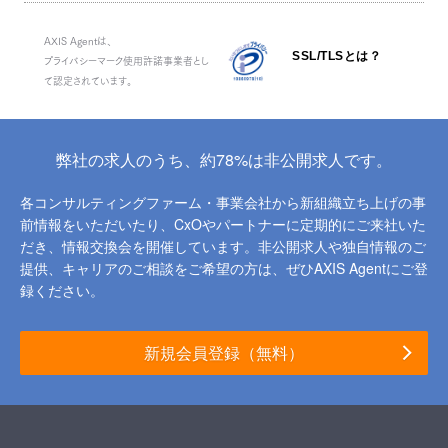
AXIS Agentは、
SSL/TLSとは？
プライバシーマーク使用許諾事業者とし
て認定されています。
弊社の求人のうち、約78%は非公開求人です。
各コンサルティングファーム・事業会社から新組織立ち上げの事
前情報をいただいたり、
CxOやパートナーに定期的にご来社いた
だき、情報交換会を開催しています。
非公開求人や独自情報のご
提供、キャリアのご相談をご希望の方は、ぜひAXIS Agentにご登
録ください。
新規会員登録（無料）