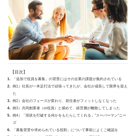
【目次】
「追加で役員を募集」の背景にはその企業の課題が集約されている
例1）社長が一本足打法で頑張ってきたが、会社が成長して限界を迎え
た
例2）会社のフェーズが変わり、前任者がフィットしなくなった
例3）共同創業者（or役員）と揉めて、経営層が離散してしまった
例4）「現状を打破する何かをもたらしてくれる」”スーパーマン”ニー
ズ
「募集背景や求められている役割」について事前によくご確認を