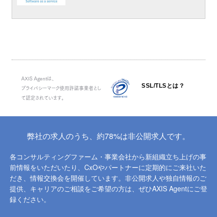
AXIS Agentは、
SSL/TLSとは？
プライバシーマーク使用許諾事業者とし
て認定されています。
弊社の求人のうち、約78%は非公開求人です。
各コンサルティングファーム・事業会社から新組織立ち上げの事
前情報をいただいたり、
CxOやパートナーに定期的にご来社いた
だき、情報交換会を開催しています。
非公開求人や独自情報のご
提供、キャリアのご相談をご希望の方は、ぜひAXIS Agentにご登
録ください。