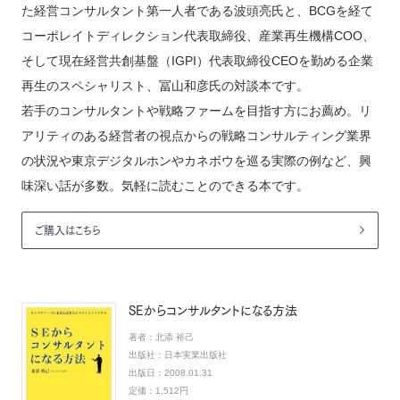
た経営コンサルタント第一人者である波頭亮氏と、BCGを経て
コーポレイトディレクション代表取締役、産業再生機構COO、
そして現在経営共創基盤（IGPI）代表取締役CEOを勤める企業
再生のスペシャリスト、冨山和彦氏の対談本です。
若手のコンサルタントや戦略ファームを目指す方にお薦め。リ
アリティのある経営者の視点からの戦略コンサルティング業界
の状況や東京デジタルホンやカネボウを巡る実際の例など、興
味深い話が多数。気軽に読むことのできる本です。
ご購入はこちら
SEからコンサルタントになる方法
著者：
北添 裕己
出版社：
日本実業出版社
出版日：
2008.01.31
定価：
1,512円