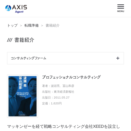
トップ
転職準備
書籍紹介
書籍紹介
コンサルティングファーム
プロフェッショナルコンサルティング
著者：
波頭亮、冨山和彦
出版社：
東洋経済新報社
出版日：
2011.05.27
定価：
1,620円
マッキンゼーを経て戦略コンサルティング会社XEEDを設立し