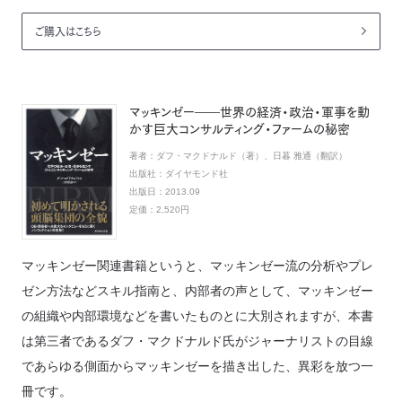
ご購入はこちら
マッキンゼー――世界の経済・政治・軍事を動
かす巨大コンサルティング・ファームの秘密
著者：
ダフ・マクドナルド（著）、日暮 雅通（翻訳）
出版社：
ダイヤモンド社
出版日：
2013.09
定価：
2,520円
マッキンゼー関連書籍というと、マッキンゼー流の分析やプレ
ゼン方法などスキル指南と、内部者の声として、マッキンゼー
の組織や内部環境などを書いたものとに大別されますが、本書
は第三者であるダフ・マクドナルド氏がジャーナリストの目線
であらゆる側面からマッキンゼーを描き出した、異彩を放つ一
冊です。