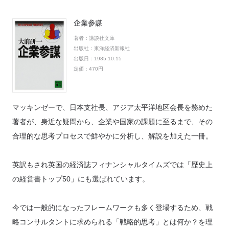
企業参謀
著者：
講談社文庫
出版社：
東洋経済新報社
出版日：
1985.10.15
定価：
470円
マッキンゼーで、日本支社長、アジア太平洋地区会長を務めた
著者が、身近な疑問から、企業や国家の課題に至るまで、その
合理的な思考プロセスで鮮やかに分析し、解説を加えた一冊。
英訳もされ英国の経済誌フィナンシャルタイムズでは「歴史上
の経営書トップ50」にも選ばれています。
今では一般的になったフレームワークも多く登場するため、戦
略コンサルタントに求められる「戦略的思考」とは何か？を理