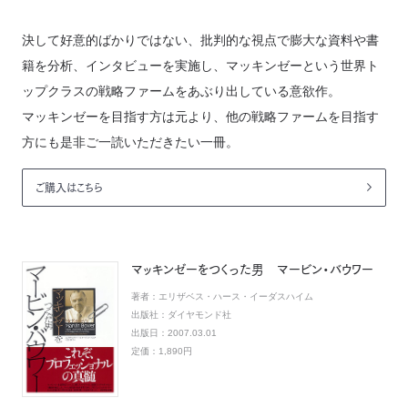
決して好意的ばかりではない、批判的な視点で膨大な資料や書
籍を分析、インタビューを実施し、マッキンゼーという世界ト
ップクラスの戦略ファームをあぶり出している意欲作。
マッキンゼーを目指す方は元より、他の戦略ファームを目指す
方にも是非ご一読いただきたい一冊。
ご購入はこちら
マッキンゼーをつくった男 マービン・バウワー
著者：
エリザベス・ハース・イーダスハイム
出版社：
ダイヤモンド社
出版日：
2007.03.01
定価：
1,890円