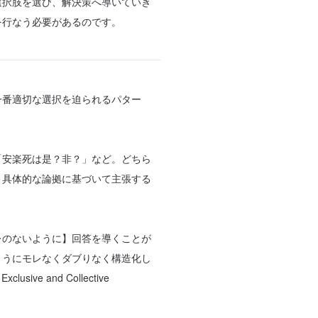
選択肢を選び、解決策へ導いていき
を行なう必要があるのです。
一番適切な選択を迫られるパター
「安楽死は是？非？」など。どちら
、具体的な論拠に基づいて主張する
レのないように】回答を導くことが
ようにモレなくダブりなく構造化し
ve and Collective