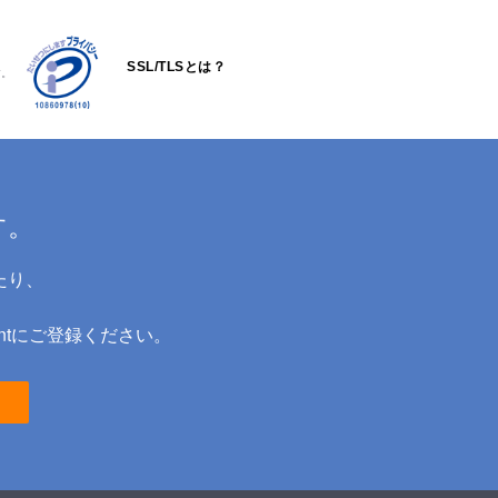
SSL/TLSとは？
す。
す。
たり、
ntにご登録ください。