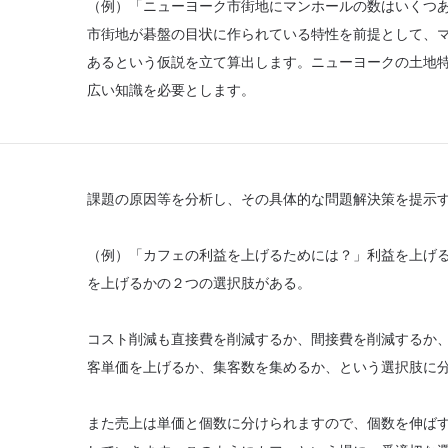
（例）「ニューヨーク市街地にマンホールの数はいくつ
市街地が碁盤の目状に作られている特性を前提として、
あるという仮説を立て算出します。ニューヨークの土地
広い知識を必要とします。
課題の原因等を分析し、その具体的な問題解決策を提示
（例）「カフェの利益を上げるためには？」利益を上げ
を上げるかの２つの選択肢がある。
コスト削減も直接費を削減するか、間接費を削減するか
客単価を上げるか、集客数を集めるか、という選択肢に
また売上は単価と個数に分けられますので、個数を伸ば