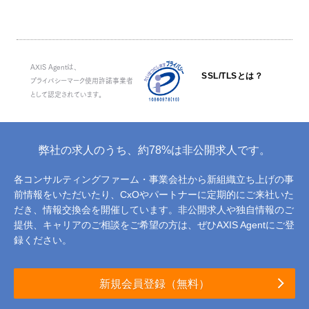
AXIS Agentは、
SSL/TLSとは？
プライバシーマーク使用許諾事業者
として認定されています。
弊社の求人のうち、約78%は非公開求人です。
各コンサルティングファーム・事業会社から新組織立ち上げの事
前情報をいただいたり、
CxOやパートナーに定期的にご来社いた
だき、情報交換会を開催しています。
非公開求人や独自情報のご
提供、キャリアのご相談をご希望の方は、ぜひAXIS Agentにご登
録ください。
新規会員登録（無料）