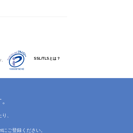
SSL/TLSとは？
す。
す。
たり、
ntにご登録ください。