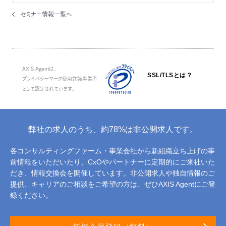
セミナー情報一覧へ
AXIS Agentは、
SSL/TLSとは？
プライバシーマーク使用許諾事業者
として認定されています。
弊社の求人のうち、約78%は非公開求人です。
各コンサルティングファーム・事業会社から新組織立ち上げの事
前情報をいただいたり、
CxOやパートナーに定期的にご来社いた
だき、情報交換会を開催しています。
非公開求人や独自情報のご
提供、キャリアのご相談をご希望の方は、ぜひAXIS Agentにご登
録ください。