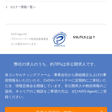
セミナー情報一覧へ
AXIS Agentは、
SSL/TLSとは？
プライバシーマーク使用許諾事業者
として認定されています。
弊社の求人のうち、約78%は非公開求人です。
各コンサルティングファーム・事業会社から新組織立ち上げの事
前情報をいただいたり、
CxOやパートナーに定期的にご来社いた
だき、情報交換会を開催しています。
非公開求人や独自情報のご
提供、キャリアのご相談をご希望の方は、ぜひAXIS Agentにご登
録ください。