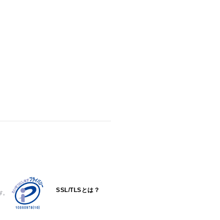
SSL/TLSとは？
す。