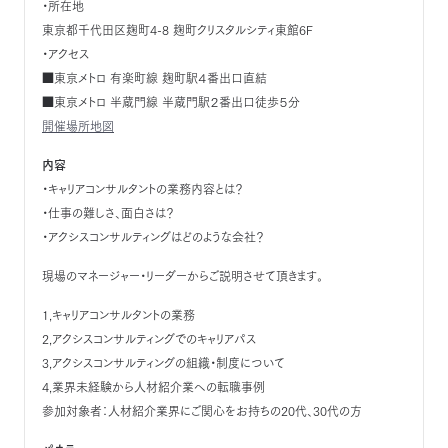
・所在地
東京都千代田区麹町4-8 麹町クリスタルシティ東館6F
・アクセス
■東京メトロ 有楽町線 麹町駅４番出口直結
■東京メトロ 半蔵門線 半蔵門駅２番出口徒歩５分
開催場所地図
内容
・キャリアコンサルタントの業務内容とは？
・仕事の難しさ、面白さは？
・アクシスコンサルティングはどのような会社？
現場のマネージャー・リーダーからご説明させて頂きます。
1,キャリアコンサルタントの業務
2,アクシスコンサルティングでのキャリアパス
3,アクシスコンサルティングの組織・制度について
4,業界未経験から人材紹介業への転職事例
参加対象者：人材紹介業界にご関心をお持ちの20代、30代の方