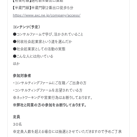
【有楽町線】麹町駅４番出口直結
【半蔵門線】半蔵門駅２番出口徒歩５分
https://www.axc.ne.jp/company/access/
コンテンツ（予定）
●コンサルファームで学び、活かされていること
●何故社会起業家という道を選んだか
●社会起業家としての活動の実態
●こんな人には向いている
ほか
参加対象者
・コンサルティングファームにご在籍／ご出身の方
・コンサルティングファームを志望されている方
※ネットワーキングや営業行為はお断りしております。
※弊社と同業の方の参加をお断りしております。
定員
３０名
※定員人数を超える場合には抽選とさせていただきますので予めご了承