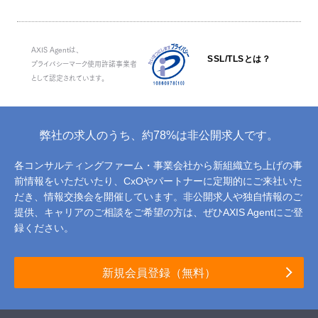
AXIS Agentは、
SSL/TLSとは？
プライバシーマーク使用許諾事業者
として認定されています。
弊社の求人のうち、約78%は非公開求人です。
各コンサルティングファーム・事業会社から新組織立ち上げの事
前情報をいただいたり、
CxOやパートナーに定期的にご来社いた
だき、情報交換会を開催しています。
非公開求人や独自情報のご
提供、キャリアのご相談をご希望の方は、ぜひAXIS Agentにご登
録ください。
新規会員登録（無料）