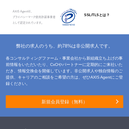
AXIS Agentは、
SSL/TLSとは？
プライバシーマーク使用許諾事業者
として認定されています。
弊社の求人のうち、約78%は非公開求人です。
各コンサルティングファーム・事業会社から新組織立ち上げの事
前情報をいただいたり、
CxOやパートナーに定期的にご来社いた
だき、情報交換会を開催しています。
非公開求人や独自情報のご
提供、キャリアのご相談をご希望の方は、ぜひAXIS Agentにご登
録ください。
新規会員登録（無料）