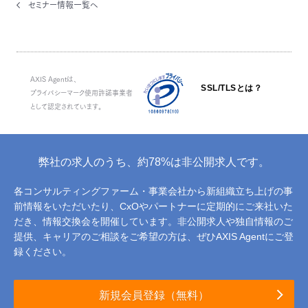
セミナー情報一覧へ
AXIS Agentは、
SSL/TLSとは？
プライバシーマーク使用許諾事業者
として認定されています。
弊社の求人のうち、約78%は非公開求人です。
各コンサルティングファーム・事業会社から新組織立ち上げの事
前情報をいただいたり、
CxOやパートナーに定期的にご来社いた
だき、情報交換会を開催しています。
非公開求人や独自情報のご
提供、キャリアのご相談をご希望の方は、ぜひAXIS Agentにご登
録ください。
新規会員登録（無料）