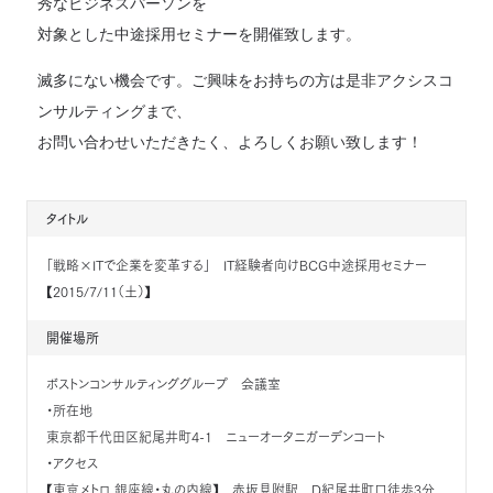
秀なビジネスパーソンを
対象とした中途採用セミナーを開催致します。
滅多にない機会です。ご興味をお持ちの方は是非アクシスコ
ンサルティングまで、
お問い合わせいただきたく、よろしくお願い致します！
タイトル
「戦略×ITで企業を変革する」 IT経験者向けBCG中途採用セミナー
【2015/7/11（土）】
開催場所
ボストンコンサルティンググループ 会議室
・所在地
東京都千代田区紀尾井町4-1 ニューオータニガーデンコート
・アクセス
【東京メトロ 銀座線・丸の内線】 赤坂見附駅 D紀尾井町口徒歩3分