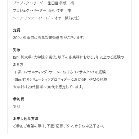
プロジェクト・リーダー 生田目 将慎 様
プロジェクト・リーダー 山形 佳史 様
シニア・アソシエイト コチュ オヤ 様（女性）
定員
30名（※事前に簡単な書類選考がございます）
対象
四年制大学・大学院卒業後、以下の各業種における3年以上のご経験の
ある方
・IT系コンサルティングファームにおけるコンサルタントの経験
・SIer/IT系ソリューションプロバイダーにおけるPL/PMの経験
※年齢は20代後半～30代を想定しています。
参加費
無料
お申し込み方法
ご参加ご希望の際は、下記「応募ボタン」からお申込下さい。