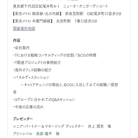
東京都千代田区紀尾井町4-1 ニューオータニガーデンコート
【東京メトロ 銀座線・丸の内線】 赤坂見附駅 D紀尾井町口徒歩3分
【東京メトロ 半蔵門線線】 永田町駅 7番口徒歩3分
開催場所地図
内容
・会社案内
・Tにおける戦略コンサルティングの役割／BCGの特徴
・T関連プロジェクトの事例紹介
・海外オフィス経験の紹介
・パネルディスカッション
－キャリアチェンジの理由と、BCGに入社してみての経験／感想
等
・3グループに分かれてのQ&Aセッション
・今後の応募の流れ
プレゼンター
シニア・パートナー＆マネージング ディレクター 井上 潤吾 様
プリンシパル 高部 陽平 様