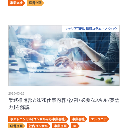
事業会社
経営企画
キャリアTIPS, 転職コラム・ノウハウ
2025-03-26
業務推進部とは？【仕事内容・役割・必要なスキル/英語
力】を解説
ポストコンサル(コンサルから事業会社)
事業会社
エンジニア
経営企画
社内コンサル
事業企画
SE