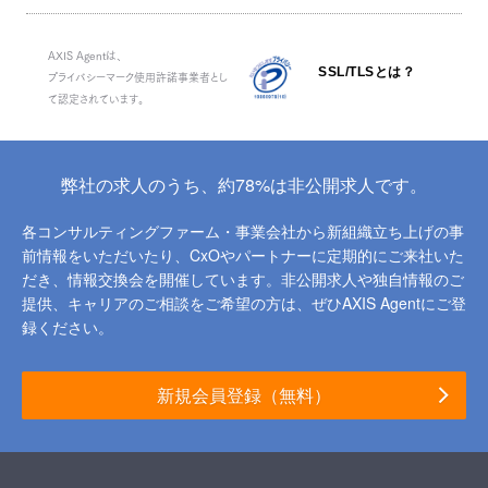
AXIS Agentは、
SSL/TLSとは？
プライバシーマーク使用許諾事業者とし
て認定されています。
弊社の求人のうち、約78%は非公開求人です。
各コンサルティングファーム・事業会社から新組織立ち上げの事
前情報をいただいたり、
CxOやパートナーに定期的にご来社いた
だき、情報交換会を開催しています。
非公開求人や独自情報のご
提供、キャリアのご相談をご希望の方は、ぜひAXIS Agentにご登
録ください。
新規会員登録（無料）