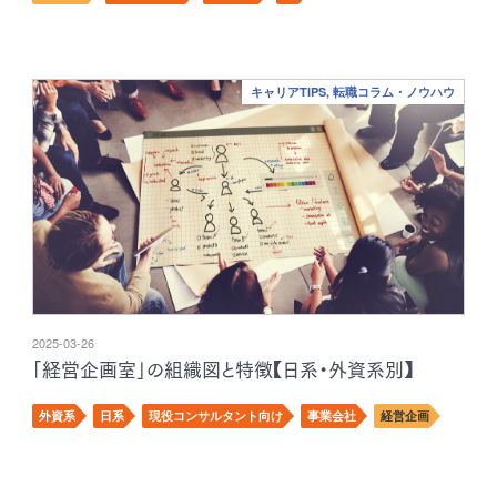
キャリアTIPS, 転職コラム・ノウハウ
2025-03-26
「経営企画室」の組織図と特徴【日系・外資系別】
外資系
日系
現役コンサルタント向け
事業会社
経営企画