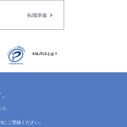
転職準備
SSL/TLSとは？
す。
す。
たり、
ntにご登録ください。