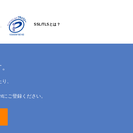
SSL/TLSとは？
す。
す。
たり、
ntにご登録ください。