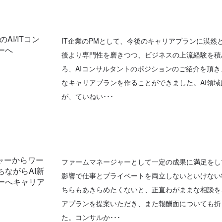
AI/ITコン
IT企業のPMとして、今後のキャリアプランに漠然
ーへ
後より専門性を磨きつつ、ビジネスの上流経験を積
ろ、AIコンサルタントのポジションのご紹介を頂
なキャリアプランを作ることができました。AI領
が、ていねい･･･
ャーからワー
ファームマネージャーとして一定の成果に満足をし
ながらAI新
影響で仕事とプライベートを両立しないといけない
ーへキャリア
ちらもあきらめたくないと、正直わがままな相談を
アプランを提案いただき、また報酬面についても折
た。コンサルか･･･