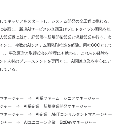
してキャリアをスタートし、システム開発の全工程に携わる。
トに参画し、新規AIサービスの企画及びプロトタイプの開発を担
人営業職に就き、経営層へ新規開拓営業と深耕営業を行う。次
インし、複数のAIシステム開発PJ推進を経験。同社COOとして
牽引し、事業運営と取締役会の管理にも携わる。これらの経験を
エンド人材のプレースメントを専門とし、AI関連企業を中心にデ
している。
アマネージャー ⇒ AI系ファーム シニアマネージャー
ージャー ⇒ AI系企業 新規事業開発マネージャー
マネージャー ⇒ AI企業 AI/ITコンサルタントマネージャー
ャー ⇒ AIユニコーン企業 BizDevマネージャー