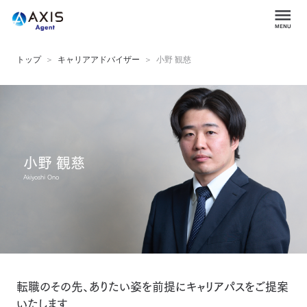
トップ
キャリアアドバイザー
小野 観慈
小野 観慈
Akiyoshi Ono
転職のその先、ありたい姿を前提にキャリアパスをご提案
いたします