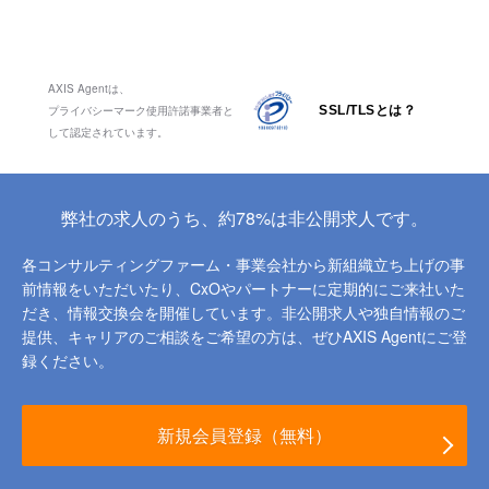
AXIS Agentは、
プライバシーマーク使用許諾事業者と
SSL/TLSとは？
して認定されています。
弊社の求人のうち、約78%は非公開求人です。
各コンサルティングファーム・事業会社から新組織立ち上げの事
前情報をいただいたり、
CxOやパートナーに定期的にご来社いた
だき、情報交換会を開催しています。
非公開求人や独自情報のご
提供、キャリアのご相談をご希望の方は、ぜひAXIS Agentにご登
録ください。
新規会員登録（無料）