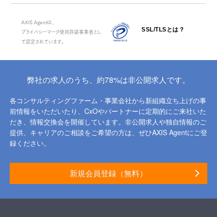
AXIS Agentは、
SSL/TLSとは？
プライバシーマーク使用許諾事業者とし
て認定されています。
弊社の求人のうち、約78%は非公開求人です。
各コンサルティングファーム・事業会社から新組織立ち上げの事
前情報をいただいたり、
CxOやパートナーに定期的にご来社いた
だき、情報交換会を開催しています。
非公開求人や独自情報のご
提供、キャリアのご相談をご希望の方は、ぜひAXIS Agentにご登
録ください。
新規会員登録（無料）