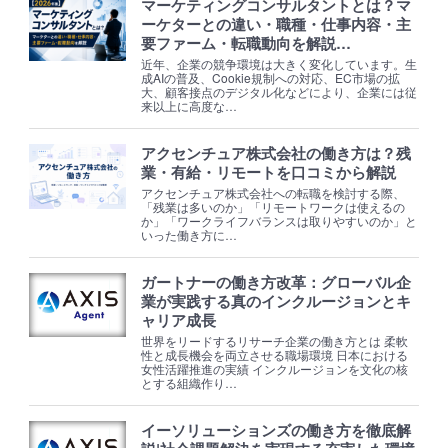
マーケティングコンサルタントとは？マ
ーケターとの違い・職種・仕事内容・主
要ファーム・転職動向を解説…
近年、企業の競争環境は大きく変化しています。生
成AIの普及、Cookie規制への対応、EC市場の拡
大、顧客接点のデジタル化などにより、企業には従
来以上に高度な…
アクセンチュア株式会社の働き方は？残
業・有給・リモートを口コミから解説
アクセンチュア株式会社への転職を検討する際、
「残業は多いのか」「リモートワークは使えるの
か」「ワークライフバランスは取りやすいのか」と
いった働き方に…
ガートナーの働き方改革：グローバル企
業が実践する真のインクルージョンとキ
ャリア成長
世界をリードするリサーチ企業の働き方とは 柔軟
性と成長機会を両立させる職場環境 日本における
女性活躍推進の実績 インクルージョンを文化の核
とする組織作り…
イーソリューションズの働き方を徹底解