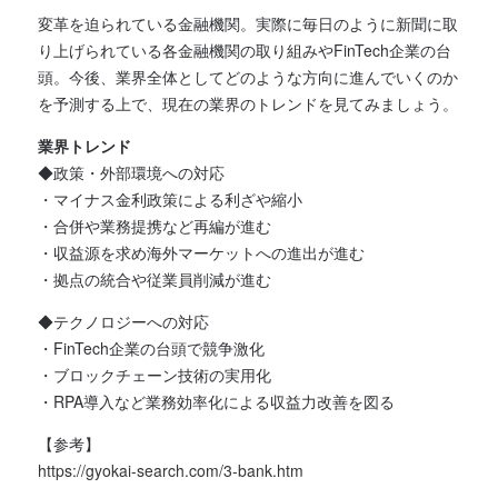
変革を迫られている金融機関。実際に毎日のように新聞に取
り上げられている各金融機関の取り組みやFinTech企業の台
頭。今後、業界全体としてどのような方向に進んでいくのか
を予測する上で、現在の業界のトレンドを見てみましょう。
業界トレンド
◆政策・外部環境への対応
・マイナス金利政策による利ざや縮小
・合併や業務提携など再編が進む
・収益源を求め海外マーケットへの進出が進む
・拠点の統合や従業員削減が進む
◆テクノロジーへの対応
・FinTech企業の台頭で競争激化
・ブロックチェーン技術の実用化
・RPA導入など業務効率化による収益力改善を図る
【参考】
https://gyokai-search.com/3-bank.htm