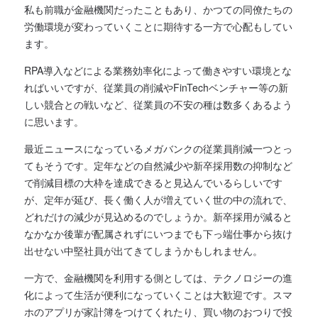
私も前職が金融機関だったこともあり、かつての同僚たちの
労働環境が変わっていくことに期待する一方で心配もしてい
ます。
RPA導入などによる業務効率化によって働きやすい環境とな
ればいいですが、従業員の削減やFinTechベンチャー等の新
しい競合との戦いなど、従業員の不安の種は数多くあるよう
に思います。
最近ニュースになっているメガバンクの従業員削減一つとっ
てもそうです。定年などの自然減少や新卒採用数の抑制など
で削減目標の大枠を達成できると見込んでいるらしいです
が、定年が延び、長く働く人が増えていく世の中の流れで、
どれだけの減少が見込めるのでしょうか。新卒採用が減ると
なかなか後輩が配属されずにいつまでも下っ端仕事から抜け
出せない中堅社員が出てきてしまうかもしれません。
一方で、金融機関を利用する側としては、テクノロジーの進
化によって生活が便利になっていくことは大歓迎です。スマ
ホのアプリが家計簿をつけてくれたり、買い物のおつりで投