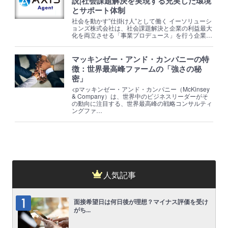
説|社会課題解決を実現する充実した環境
とサポート体制
社会を動かす”仕掛け人”として働く イーソリューシ
ョンズ株式会社は、社会課題解決と企業の利益最大
化を両立させる「事業プロデュース」を行う企業…
マッキンゼー・アンド・カンパニーの特
徴：世界最高峰ファームの「強さの秘
密」
<pマッキンゼー・アンド・カンパニー（McKinsey
& Company）は、世界中のビジネスリーダーがそ
の動向に注目する、世界最高峰の戦略コンサルティ
ングファ…
人気記事
面接希望日は何日後が理想？マイナス評価を受け
がち...