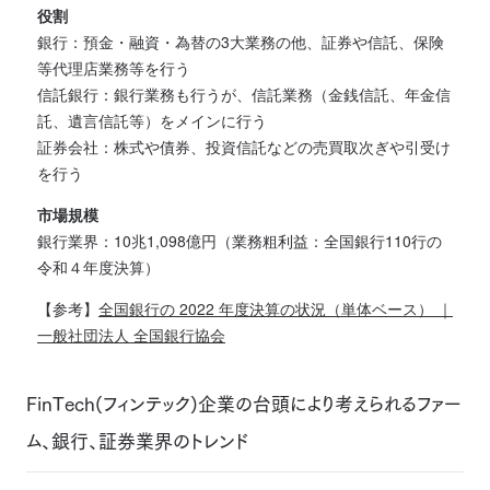
役割
銀行：預金・融資・為替の3大業務の他、証券や信託、保険
等代理店業務等を行う
信託銀行：銀行業務も行うが、信託業務（金銭信託、年金信
託、遺言信託等）をメインに行う
証券会社：株式や債券、投資信託などの売買取次ぎや引受け
を行う
市場規模
銀行業界：10兆1,098億円（業務粗利益：全国銀行110行の
令和４年度決算）
【参考】
全国銀行の 2022 年度決算の状況（単体ベース） ｜
一般社団法人 全国銀行協会
FinTech(フィンテック)企業の台頭により考えられるファー
ム、銀行、証券業界のトレンド